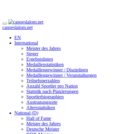
canoeslalom.net
EN
International
Meister des Jahres
Sieger
Ergebnislisten
Medaillenstatistiken
Medaillengewinner / Disziplinen
Medaillengewinner / Veranstaltungen
Teilnehmerzahlen
Anzahl Sportler pro Nation
Statistik nach Platzierungen
Sportlerbiographien
Austragungsorte
Altersstatisiken
National (D)
Hall of Fame
Meister des Jahres
Deutsche Meister