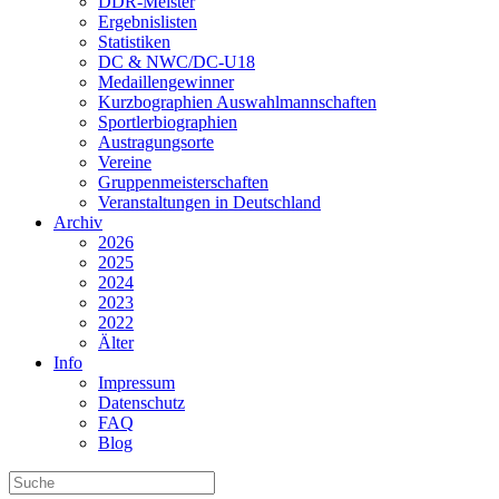
DDR-Meister
Ergebnislisten
Statistiken
DC & NWC/DC-U18
Medaillengewinner
Kurzbographien Auswahlmannschaften
Sportlerbiographien
Austragungsorte
Vereine
Gruppenmeisterschaften
Veranstaltungen in Deutschland
Archiv
2026
2025
2024
2023
2022
Älter
Info
Impressum
Datenschutz
FAQ
Blog