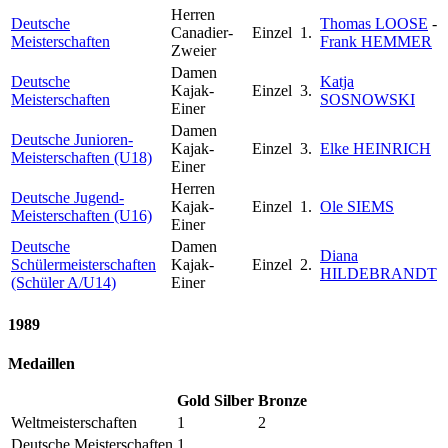
Herren
Deutsche
Thomas LOOSE
-
Canadier-
Einzel
1.
Meisterschaften
Frank HEMMER
Zweier
Damen
Deutsche
Katja
Kajak-
Einzel
3.
Meisterschaften
SOSNOWSKI
Einer
Damen
Deutsche Junioren-
Kajak-
Einzel
3.
Elke HEINRICH
Meisterschaften (U18)
Einer
Herren
Deutsche Jugend-
Kajak-
Einzel
1.
Ole SIEMS
Meisterschaften (U16)
Einer
Deutsche
Damen
Diana
Schülermeisterschaften
Kajak-
Einzel
2.
HILDEBRANDT
(Schüler A/U14)
Einer
1989
Medaillen
Gold
Silber
Bronze
Weltmeisterschaften
1
2
Deutsche Meisterschaften
1