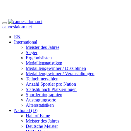
canoeslalom.net
EN
International
Meister des Jahres
Sieger
Ergebnislisten
Medaillenstatistiken
Medaillengewinner / Disziplinen
Medaillengewinner / Veranstaltungen
Teilnehmerzahlen
Anzahl Sportler pro Nation
Statistik nach Platzierungen
Sportlerbiographien
Austragungsorte
Altersstatisiken
National (D)
Hall of Fame
Meister des Jahres
Deutsche Meister