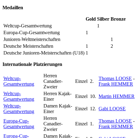
Medaillen
Gold
Silber
Bronze
Weltcup-Gesamtwertung
1
Europa-Cup-Gesamtwertung
1
Junioren-Weltmeisterschaften
1
Deutsche Meisterschaften
1
2
Deutsche Junioren-Meisterschaften (U18)
1
Internationale Platzierungen
Herren
Weltcup-
Thomas LOOSE
-
Canadier-
Einzel
2.
Gesamtwertung
Frank HEMMER
Zweier
Weltcup-
Herren Kajak-
Einzel
10.
Martin HEMMER
Gesamtwertung
Einer
Weltcup-
Damen Kajak-
Einzel
12.
Gabi LOOSE
Gesamtwertung
Einer
Herren
Europa-Cup-
Thomas LOOSE
-
Canadier-
Einzel
1.
Gesamtwertung
Frank HEMMER
Zweier
Europa-Cup-
Damen Kajak-