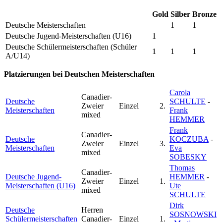
Gold
Silber
Bronze
Deutsche Meisterschaften
1
1
Deutsche Jugend-Meisterschaften (U16)
1
Deutsche Schülermeisterschaften (Schüler
1
1
1
A/U14)
Platzierungen bei Deutschen Meisterschaften
Carola
Canadier-
Deutsche
SCHULTE
-
Zweier
Einzel
2.
Meisterschaften
Frank
mixed
HEMMER
Frank
Canadier-
Deutsche
KOCZUBA
-
Zweier
Einzel
3.
Meisterschaften
Eva
mixed
SOBESKY
Thomas
Canadier-
Deutsche Jugend-
HEMMER
-
Zweier
Einzel
1.
Meisterschaften (U16)
Ute
mixed
SCHULTE
Dirk
Deutsche
Herren
SOSNOWSKI
Schülermeisterschaften
Canadier-
Einzel
1.