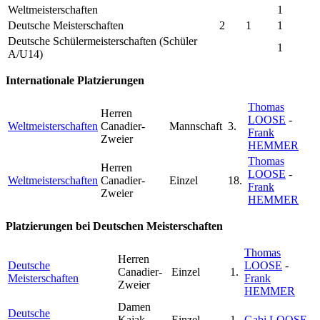
Weltmeisterschaften
1
Deutsche Meisterschaften
2
1
1
Deutsche Schülermeisterschaften (Schüler
1
A/U14)
Internationale Platzierungen
Thomas
Herren
LOOSE
-
Weltmeisterschaften
Canadier-
Mannschaft
3.
Frank
Zweier
HEMMER
Thomas
Herren
LOOSE
-
Weltmeisterschaften
Canadier-
Einzel
18.
Frank
Zweier
HEMMER
Platzierungen bei Deutschen Meisterschaften
Thomas
Herren
Deutsche
LOOSE
-
Canadier-
Einzel
1.
Meisterschaften
Frank
Zweier
HEMMER
Damen
Deutsche
Kajak-
Einzel
1.
Gabi LOOSE