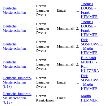
Thomas
Herren
Deutsche
LOOSE
-
Canadier-
Einzel
1.
Meisterschaften
Frank
Zweier
HEMMER
Thomas
Herren
Deutsche
LOOSE
-
Canadier-
Mannschaft
2.
Meisterschaften
Frank
Zweier
HEMMER
Dirk
Herren
Deutsche
SOSNOWSKI
Canadier-
Mannschaft
2.
Meisterschaften
-
Martin
Zweier
HEMMER
Burkhardt
Herren
Deutsche
MUNDT
-
Canadier-
Mannschaft
2.
Meisterschaften
Rolf
Zweier
KUTZERA
Dirk
Deutsche Junioren-
Herren
SOSNOWSKI
Meisterschaften
Canadier-
Einzel
1.
-
Martin
(U18)
Zweier
HEMMER
Deutsche Junioren-
Herren
Martin
Meisterschaften
Einzel
1.
Kajak-Einer
HEMMER
(U18)