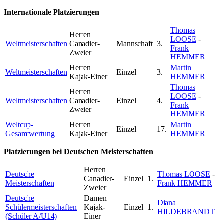
Internationale Platzierungen
Thomas
Herren
LOOSE
-
Weltmeisterschaften
Canadier-
Mannschaft
3.
Frank
Zweier
HEMMER
Herren
Martin
Weltmeisterschaften
Einzel
3.
Kajak-Einer
HEMMER
Thomas
Herren
LOOSE
-
Weltmeisterschaften
Canadier-
Einzel
4.
Frank
Zweier
HEMMER
Weltcup-
Herren
Martin
Einzel
17.
Gesamtwertung
Kajak-Einer
HEMMER
Platzierungen bei Deutschen Meisterschaften
Herren
Deutsche
Thomas LOOSE
-
Canadier-
Einzel
1.
Meisterschaften
Frank HEMMER
Zweier
Deutsche
Damen
Diana
Schülermeisterschaften
Kajak-
Einzel
1.
HILDEBRANDT
(Schüler A/U14)
Einer