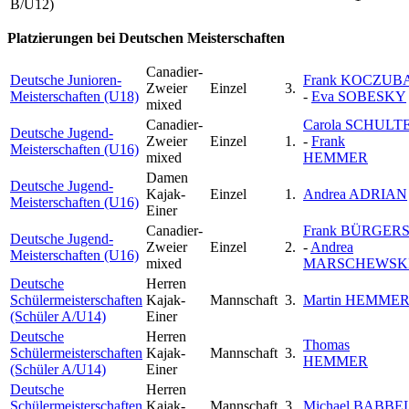
B/U12)
Platzierungen bei Deutschen Meisterschaften
Canadier-
Deutsche Junioren-
Frank KOCZUB
Zweier
Einzel
3.
Meisterschaften (U18)
-
Eva SOBESKY
mixed
Canadier-
Carola SCHULT
Deutsche Jugend-
Zweier
Einzel
1.
-
Frank
Meisterschaften (U16)
mixed
HEMMER
Damen
Deutsche Jugend-
Kajak-
Einzel
1.
Andrea ADRIAN
Meisterschaften (U16)
Einer
Canadier-
Frank BÜRGER
Deutsche Jugend-
Zweier
Einzel
2.
-
Andrea
Meisterschaften (U16)
mixed
MARSCHEWSK
Deutsche
Herren
Schülermeisterschaften
Kajak-
Mannschaft
3.
Martin HEMME
(Schüler A/U14)
Einer
Deutsche
Herren
Thomas
Schülermeisterschaften
Kajak-
Mannschaft
3.
HEMMER
(Schüler A/U14)
Einer
Deutsche
Herren
Schülermeisterschaften
Kajak-
Mannschaft
3.
Michael BABBE