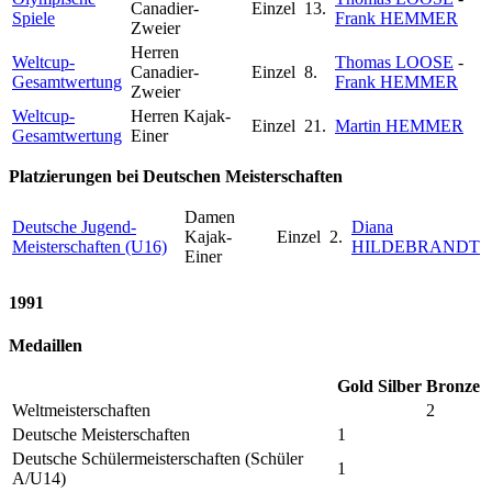
Canadier-
Einzel
13.
Spiele
Frank HEMMER
Zweier
Herren
Weltcup-
Thomas LOOSE
-
Canadier-
Einzel
8.
Gesamtwertung
Frank HEMMER
Zweier
Weltcup-
Herren Kajak-
Einzel
21.
Martin HEMMER
Gesamtwertung
Einer
Platzierungen bei Deutschen Meisterschaften
Damen
Deutsche Jugend-
Diana
Kajak-
Einzel
2.
Meisterschaften (U16)
HILDEBRANDT
Einer
1991
Medaillen
Gold
Silber
Bronze
Weltmeisterschaften
2
Deutsche Meisterschaften
1
Deutsche Schülermeisterschaften (Schüler
1
A/U14)