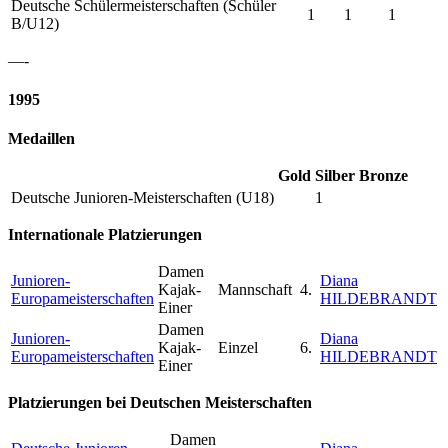
Deutsche Schülermeisterschaften (Schüler
1
1
1
B/U12)
—-
1995
Medaillen
Gold
Silber
Bronze
Deutsche Junioren-Meisterschaften (U18)
1
Internationale Platzierungen
Damen
Junioren-
Diana
Kajak-
Mannschaft
4.
Europameisterschaften
HILDEBRANDT
Einer
Damen
Junioren-
Diana
Kajak-
Einzel
6.
Europameisterschaften
HILDEBRANDT
Einer
Platzierungen bei Deutschen Meisterschaften
Damen