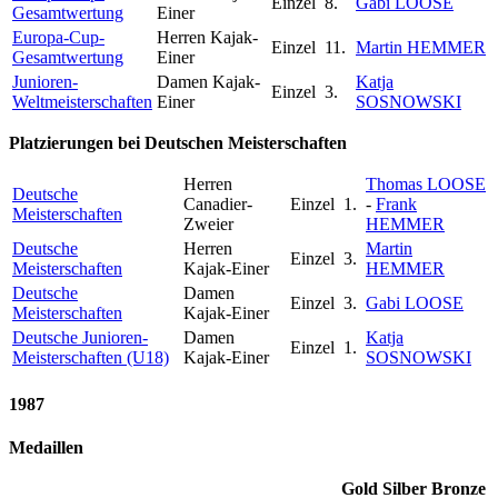
Einzel
8.
Gabi LOOSE
Gesamtwertung
Einer
Europa-Cup-
Herren Kajak-
Einzel
11.
Martin HEMMER
Gesamtwertung
Einer
Junioren-
Damen Kajak-
Katja
Einzel
3.
Weltmeisterschaften
Einer
SOSNOWSKI
Platzierungen bei Deutschen Meisterschaften
Herren
Thomas LOOSE
Deutsche
Canadier-
Einzel
1.
-
Frank
Meisterschaften
Zweier
HEMMER
Deutsche
Herren
Martin
Einzel
3.
Meisterschaften
Kajak-Einer
HEMMER
Deutsche
Damen
Einzel
3.
Gabi LOOSE
Meisterschaften
Kajak-Einer
Deutsche Junioren-
Damen
Katja
Einzel
1.
Meisterschaften (U18)
Kajak-Einer
SOSNOWSKI
1987
Medaillen
Gold
Silber
Bronze