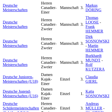
Herren
Deutsche
Markus
Canadier-
Mannschaft
3.
Meisterschaften
DÖRING
Einer
Thomas
Herren
Deutsche
LOOSE
-
Canadier-
Mannschaft
3.
Meisterschaften
Frank
Zweier
HEMMER
Dirk
Herren
Deutsche
SOSNOWSKI
Canadier-
Mannschaft
3.
Meisterschaften
-
Martin
Zweier
HEMMER
Burkhardt
Herren
Deutsche
MUNDT
-
Canadier-
Mannschaft
3.
Meisterschaften
Rolf
Zweier
KUTZERA
Damen
Deutsche Junioren-
Claudia
Kajak-
Einzel
3.
Meisterschaften (U18)
GIERL
Einer
Damen
Deutsche Jugend-
Katja
Kajak-
Einzel
1.
Meisterschaften (U16)
SOSNOWSKI
Einer
Deutsche
Herren
Andreas
Schülermeisterschaften
Canadier-
Einzel
3.
MÜLLER
-