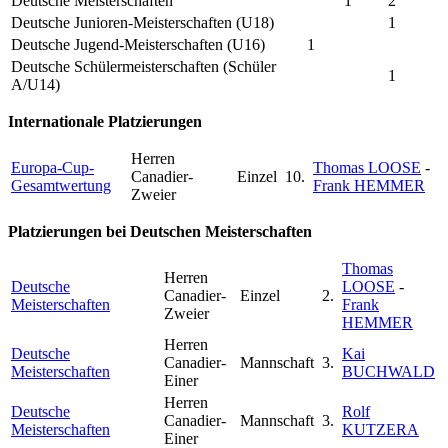
Deutsche Meisterschaften
1
2
Deutsche Junioren-Meisterschaften (U18)
1
Deutsche Jugend-Meisterschaften (U16)
1
Deutsche Schülermeisterschaften (Schüler
1
A/U14)
Internationale Platzierungen
Herren
Europa-Cup-
Thomas LOOSE
-
Canadier-
Einzel
10.
Gesamtwertung
Frank HEMMER
Zweier
Platzierungen bei Deutschen Meisterschaften
Thomas
Herren
Deutsche
LOOSE
-
Canadier-
Einzel
2.
Meisterschaften
Frank
Zweier
HEMMER
Herren
Deutsche
Kai
Canadier-
Mannschaft
3.
Meisterschaften
BUCHWALD
Einer
Herren
Deutsche
Rolf
Canadier-
Mannschaft
3.
Meisterschaften
KUTZERA
Einer