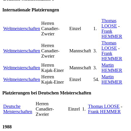
Internationale Platzierungen
Thomas
Herren
LOOSE
-
Weltmeisterschaften
Canadier-
Einzel
1.
Frank
Zweier
HEMMER
Thomas
Herren
LOOSE
-
Weltmeisterschaften
Canadier-
Mannschaft
3.
Frank
Zweier
HEMMER
Herren
Martin
Weltmeisterschaften
Mannschaft
3.
Kajak-Einer
HEMMER
Herren
Martin
Weltmeisterschaften
Einzel
54.
Kajak-Einer
HEMMER
Platzierungen bei Deutschen Meisterschaften
Herren
Deutsche
Thomas LOOSE
-
Canadier-
Einzel
1.
Meisterschaften
Frank HEMMER
Zweier
1988