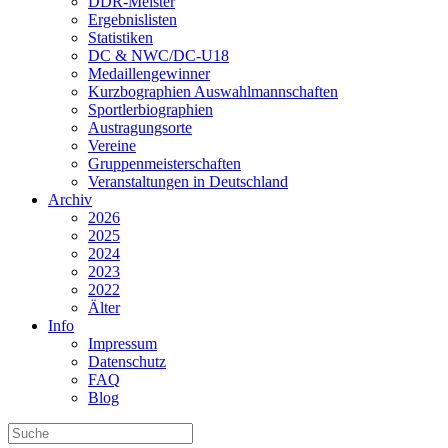
DDR-Meister
Ergebnislisten
Statistiken
DC & NWC/DC-U18
Medaillengewinner
Kurzbographien Auswahlmannschaften
Sportlerbiographien
Austragungsorte
Vereine
Gruppenmeisterschaften
Veranstaltungen in Deutschland
Archiv
2026
2025
2024
2023
2022
Älter
Info
Impressum
Datenschutz
FAQ
Blog