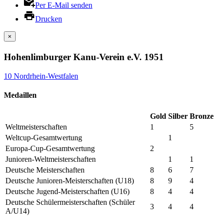
Per E-Mail senden
Drucken
×
Hohenlimburger Kanu-Verein e.V. 1951
10 Nordrhein-Westfalen
Medaillen
Gold
Silber
Bronze
Weltmeisterschaften
1
5
Weltcup-Gesamtwertung
1
Europa-Cup-Gesamtwertung
2
Junioren-Weltmeisterschaften
1
1
Deutsche Meisterschaften
8
6
7
Deutsche Junioren-Meisterschaften (U18)
8
9
4
Deutsche Jugend-Meisterschaften (U16)
8
4
4
Deutsche Schülermeisterschaften (Schüler
3
4
4
A/U14)