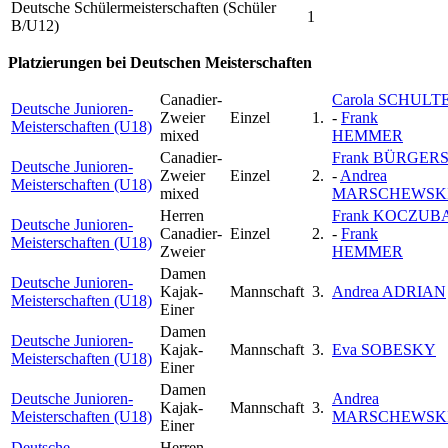
Deutsche Schülermeisterschaften (Schüler
1
B/U12)
Platzierungen bei Deutschen Meisterschaften
Canadier-
Carola SCHULT
Deutsche Junioren-
Zweier
Einzel
1.
-
Frank
Meisterschaften (U18)
mixed
HEMMER
Canadier-
Frank BÜRGER
Deutsche Junioren-
Zweier
Einzel
2.
-
Andrea
Meisterschaften (U18)
mixed
MARSCHEWSK
Herren
Frank KOCZUB
Deutsche Junioren-
Canadier-
Einzel
2.
-
Frank
Meisterschaften (U18)
Zweier
HEMMER
Damen
Deutsche Junioren-
Kajak-
Mannschaft
3.
Andrea ADRIAN
Meisterschaften (U18)
Einer
Damen
Deutsche Junioren-
Kajak-
Mannschaft
3.
Eva SOBESKY
Meisterschaften (U18)
Einer
Damen
Deutsche Junioren-
Andrea
Kajak-
Mannschaft
3.
Meisterschaften (U18)
MARSCHEWSK
Einer
Deutsche
Herren