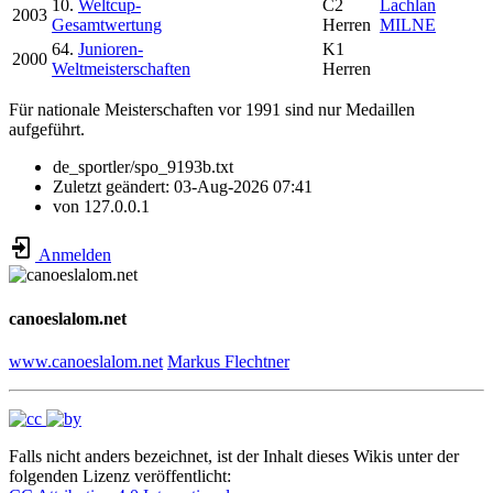
10.
Weltcup-
C2
Lachlan
2003
Gesamtwertung
Herren
MILNE
64.
Junioren-
K1
2000
Weltmeisterschaften
Herren
Für nationale Meisterschaften vor 1991 sind nur Medaillen
aufgeführt.
de_sportler/spo_9193b.txt
Zuletzt geändert:
03-Aug-2026 07:41
von
127.0.0.1
Anmelden
canoeslalom.net
www.canoeslalom.net
Markus Flechtner
Falls nicht anders bezeichnet, ist der Inhalt dieses Wikis unter der
folgenden Lizenz veröffentlicht: