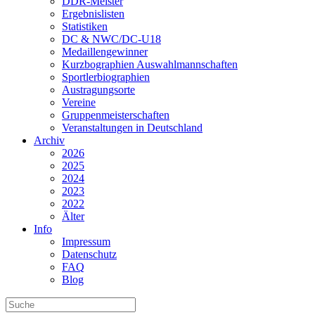
DDR-Meister
Ergebnislisten
Statistiken
DC & NWC/DC-U18
Medaillengewinner
Kurzbographien Auswahlmannschaften
Sportlerbiographien
Austragungsorte
Vereine
Gruppenmeisterschaften
Veranstaltungen in Deutschland
Archiv
2026
2025
2024
2023
2022
Älter
Info
Impressum
Datenschutz
FAQ
Blog