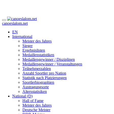
canoeslalom.net
EN
International
Meister des Jahres
Sieger
Ergebnislisten
Medaillenstatistiken
Medaillengewinner / Disziplinen
Medaillengewinner / Veranstaltungen
Teilnehmerzahlen
Anzahl Sportler pro Nation
Statistik nach Platzierungen
Sportlerbiographien
Austragungsorte
Altersstatisiken
National (D)
Hall of Fame
Meister des Jahres
Deutsche Meister