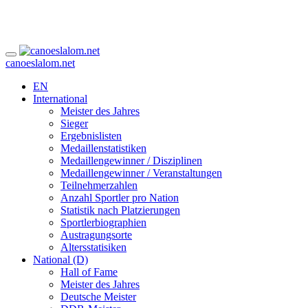
canoeslalom.net
EN
International
Meister des Jahres
Sieger
Ergebnislisten
Medaillenstatistiken
Medaillengewinner / Disziplinen
Medaillengewinner / Veranstaltungen
Teilnehmerzahlen
Anzahl Sportler pro Nation
Statistik nach Platzierungen
Sportlerbiographien
Austragungsorte
Altersstatisiken
National (D)
Hall of Fame
Meister des Jahres
Deutsche Meister