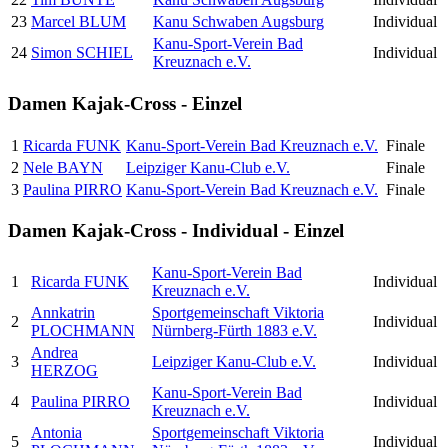
23
Marcel BLUM
Kanu Schwaben Augsburg
Individual
Kanu-Sport-Verein Bad
24
Simon SCHIEL
Individual
Kreuznach e.V.
Damen Kajak-Cross - Einzel
1
Ricarda FUNK
Kanu-Sport-Verein Bad Kreuznach e.V.
Finale
2
Nele BAYN
Leipziger Kanu-Club e.V.
Finale
3
Paulina PIRRO
Kanu-Sport-Verein Bad Kreuznach e.V.
Finale
Damen Kajak-Cross - Individual - Einzel
Kanu-Sport-Verein Bad
1
Ricarda FUNK
Individual
Kreuznach e.V.
Annkatrin
Sportgemeinschaft Viktoria
2
Individual
PLOCHMANN
Nürnberg-Fürth 1883 e.V.
Andrea
3
Leipziger Kanu-Club e.V.
Individual
HERZOG
Kanu-Sport-Verein Bad
4
Paulina PIRRO
Individual
Kreuznach e.V.
Antonia
Sportgemeinschaft Viktoria
5
Individual