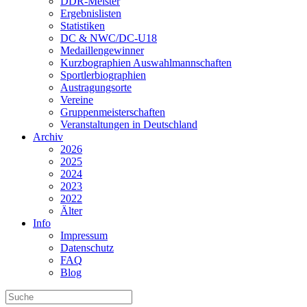
DDR-Meister
Ergebnislisten
Statistiken
DC & NWC/DC-U18
Medaillengewinner
Kurzbographien Auswahlmannschaften
Sportlerbiographien
Austragungsorte
Vereine
Gruppenmeisterschaften
Veranstaltungen in Deutschland
Archiv
2026
2025
2024
2023
2022
Älter
Info
Impressum
Datenschutz
FAQ
Blog