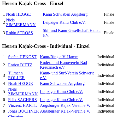
Herren Kajak-Cross - Einzel
1
Noah HEGGE
Kanu Schwaben Augsburg
Finale
Niels
2
Leipziger Kanu-Club e.V.
Finale
ZIMMERMANN
Ski- und Kanu-Gesellschaft Hanau
3
Robin STROSS
Finale
e.V.
Herren Kajak-Cross - Individual - Einzel
1
Stefan HENGST
Kanu-Ring e.V. Hamm
Individual
Ruder- und Kanuverein Bad
2
Enrico DIETZ
Individual
Kreuznach e.V.
Tillmann
Kanu- und Surf-Verein Schwerte
3
Individual
RÖLLER
e.V.
4
Noah HEGGE
Kanu Schwaben Augsburg
Individual
Niels
5
Leipziger Kanu-Club e.V.
Individual
ZIMMERMANN
6
Felix SACHERS
Leipziger Kanu-Club e.V.
Individual
7
Vinzenz HARTL
Augsburger Kajak-Verein e.V.
Individual
8
Jonas BÜCHNER
Augsburger Kajak-Verein e.V.
Individual
Christian