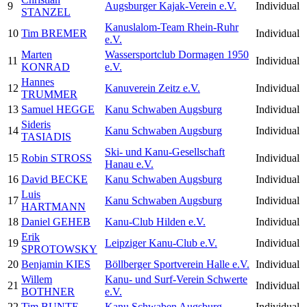
9
Augsburger Kajak-Verein e.V.
Individual
STANZEL
Kanuslalom-Team Rhein-Ruhr
10
Tim BREMER
Individual
e.V.
Marten
Wassersportclub Dormagen 1950
11
Individual
KONRAD
e.V.
Hannes
12
Kanuverein Zeitz e.V.
Individual
TRUMMER
13
Samuel HEGGE
Kanu Schwaben Augsburg
Individual
Sideris
14
Kanu Schwaben Augsburg
Individual
TASIADIS
Ski- und Kanu-Gesellschaft
15
Robin STROSS
Individual
Hanau e.V.
16
David BECKE
Kanu Schwaben Augsburg
Individual
Luis
17
Kanu Schwaben Augsburg
Individual
HARTMANN
18
Daniel GEHEB
Kanu-Club Hilden e.V.
Individual
Erik
19
Leipziger Kanu-Club e.V.
Individual
SPROTOWSKY
20
Benjamin KIES
Böllberger Sportverein Halle e.V.
Individual
Willem
Kanu- und Surf-Verein Schwerte
21
Individual
BOTHNER
e.V.
22
Tim BUNTE
Kanu Schwaben Augsburg
Individual