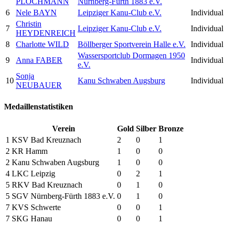
PLOCHMANN
Nürnberg-Fürth 1883 e.V.
6
Nele BAYN
Leipziger Kanu-Club e.V.
Individual
Christin
7
Leipziger Kanu-Club e.V.
Individual
HEYDENREICH
8
Charlotte WILD
Böllberger Sportverein Halle e.V.
Individual
Wassersportclub Dormagen 1950
9
Anna FABER
Individual
e.V.
Sonja
10
Kanu Schwaben Augsburg
Individual
NEUBAUER
Medaillenstatistiken
Verein
Gold
Silber
Bronze
1
KSV Bad Kreuznach
2
0
1
2
KR Hamm
1
0
0
2
Kanu Schwaben Augsburg
1
0
0
4
LKC Leipzig
0
2
1
5
RKV Bad Kreuznach
0
1
0
5
SGV Nürnberg-Fürth 1883 e.V.
0
1
0
7
KVS Schwerte
0
0
1
7
SKG Hanau
0
0
1