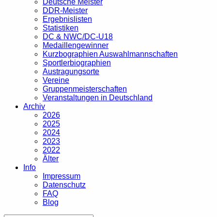
Deutsche Meister
DDR-Meister
Ergebnislisten
Statistiken
DC & NWC/DC-U18
Medaillengewinner
Kurzbographien Auswahlmannschaften
Sportlerbiographien
Austragungsorte
Vereine
Gruppenmeisterschaften
Veranstaltungen in Deutschland
Archiv
2026
2025
2024
2023
2022
Älter
Info
Impressum
Datenschutz
FAQ
Blog