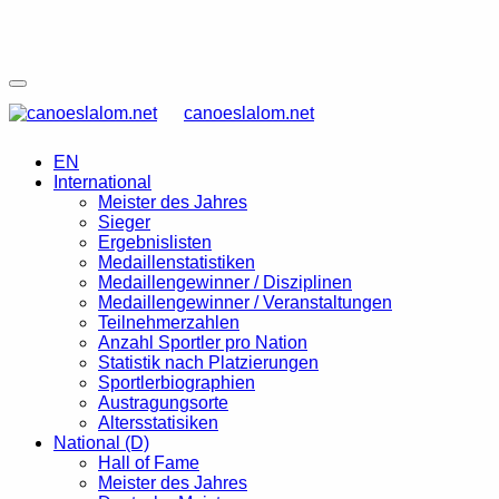
canoeslalom.net
EN
International
Meister des Jahres
Sieger
Ergebnislisten
Medaillenstatistiken
Medaillengewinner / Disziplinen
Medaillengewinner / Veranstaltungen
Teilnehmerzahlen
Anzahl Sportler pro Nation
Statistik nach Platzierungen
Sportlerbiographien
Austragungsorte
Altersstatisiken
National (D)
Hall of Fame
Meister des Jahres