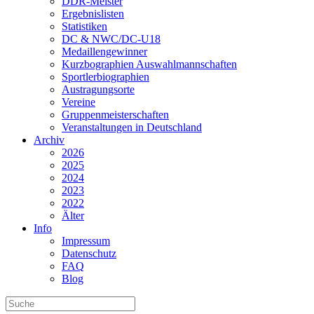
DDR-Meister
Ergebnislisten
Statistiken
DC & NWC/DC-U18
Medaillengewinner
Kurzbographien Auswahlmannschaften
Sportlerbiographien
Austragungsorte
Vereine
Gruppenmeisterschaften
Veranstaltungen in Deutschland
Archiv
2026
2025
2024
2023
2022
Älter
Info
Impressum
Datenschutz
FAQ
Blog