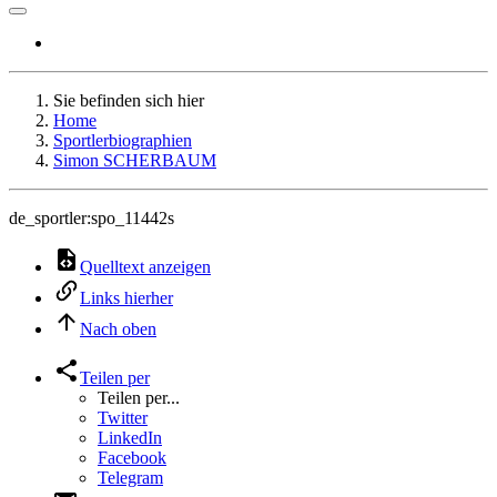
Sie befinden sich hier
Home
Sportlerbiographien
Simon SCHERBAUM
de_sportler:spo_11442s
Quelltext anzeigen
Links hierher
Nach oben
Teilen per
Teilen per...
Twitter
LinkedIn
Facebook
Telegram