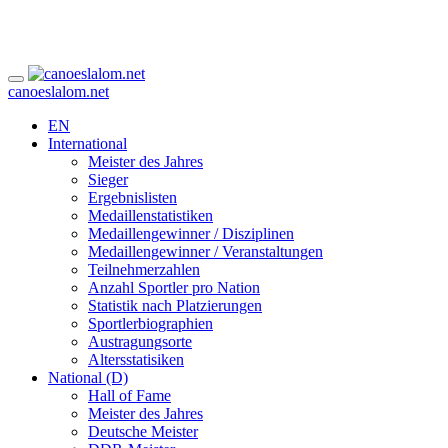
canoeslalom.net
EN
International
Meister des Jahres
Sieger
Ergebnislisten
Medaillenstatistiken
Medaillengewinner / Disziplinen
Medaillengewinner / Veranstaltungen
Teilnehmerzahlen
Anzahl Sportler pro Nation
Statistik nach Platzierungen
Sportlerbiographien
Austragungsorte
Altersstatisiken
National (D)
Hall of Fame
Meister des Jahres
Deutsche Meister