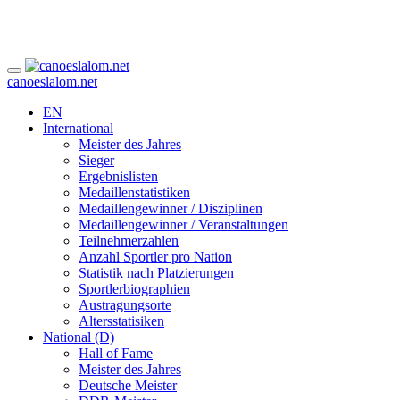
canoeslalom.net
EN
International
Meister des Jahres
Sieger
Ergebnislisten
Medaillenstatistiken
Medaillengewinner / Disziplinen
Medaillengewinner / Veranstaltungen
Teilnehmerzahlen
Anzahl Sportler pro Nation
Statistik nach Platzierungen
Sportlerbiographien
Austragungsorte
Altersstatisiken
National (D)
Hall of Fame
Meister des Jahres
Deutsche Meister