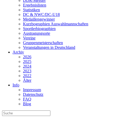
DDR-Meister
Ergebnislisten
Statistiken
DC & NWC/DC-U18
Medaillengewinner
Kurzbographien Auswahlmannschaften
Sportlerbiographien
Austragungsorte
Vereine
Gruppenmeisterschaften
Veranstaltungen in Deutschland
Archiv
2026
2025
2024
2023
2022
Älter
Info
Impressum
Datenschutz
FAQ
Blog