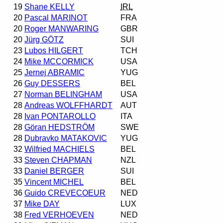
19
Shane KELLY
IRL
20
Pascal MARINOT
FRA
20
Roger MANWARING
GBR
20
Jürg GÖTZ
SUI
23
Lubos HILGERT
TCH
24
Mike MCCORMICK
USA
25
Jernej ABRAMIC
YUG
26
Guy DESSERS
BEL
27
Norman BELINGHAM
USA
28
Andreas WOLFFHARDT
AUT
28
Ivan PONTAROLLO
ITA
28
Göran HEDSTRÖM
SWE
28
Dubravko MATAKOVIC
YUG
32
Wilfried MACHIELS
BEL
33
Steven CHAPMAN
NZL
33
Daniel BERGER
SUI
35
Vincent MICHEL
BEL
36
Guido CREVECOEUR
NED
37
Mike DAY
LUX
38
Fred VERHOEVEN
NED