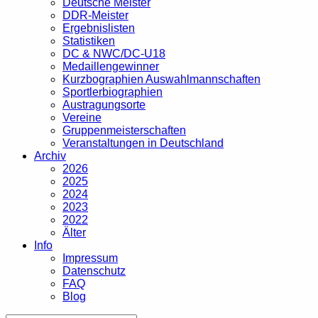
Deutsche Meister
DDR-Meister
Ergebnislisten
Statistiken
DC & NWC/DC-U18
Medaillengewinner
Kurzbographien Auswahlmannschaften
Sportlerbiographien
Austragungsorte
Vereine
Gruppenmeisterschaften
Veranstaltungen in Deutschland
Archiv
2026
2025
2024
2023
2022
Älter
Info
Impressum
Datenschutz
FAQ
Blog