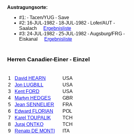
Austragungsorte:
#1: - Tacen/YUG - Save
#2: 16-JUL-1982 - 18-JUL-1982 - Lofer/AUT -
Saalach
Ergebnisliste
#3: 24-JUL-1982 - 25-JUL-1982 - Augsburg/FRG -
Eiskanal
Ergebnisliste
Herren Canadier-Einer - Einzel
1
David HEARN
USA
2
Jon LUGBILL
USA
3
Kent FORD
USA
4
Martyn HEDGES
GBR
5
Jean SENNELIER
FRA
6
Edward FLORIAN
POL
7
Karel TOUPALIK
TCH
8
Juraj ONTKO
TCH
9
Renato DE MONTI
ITA