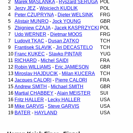
2
Marek MASLANKA
-
Ryszard SERUGA
POL
3
Jerzy JEZ
-
Wojciech KUDLIK
POL
4
Peter CZUPRYNA
-
Dieter WELSINK
FRG
5
Alistair MUNRO
-
Jock YOUNG
GBR
5
Zbigniew CZAJA
-
Jacek KASPRZYCKI
POL
7
Udo WERNER
-
Dietmar MOOS
FRG
7
Ludovit TKAC
-
Dusan ZATKO
TCH
9
Frantisek SLAVIK
-
Jiri DECASTELO
TCH
10
Franc KUKEC
-
Slavko PINTAR
YUG
11
RICHARD
-
Michel SAIDI
FRA
12
Robin WILLIAMS
-
Eric JAMIESON
GBR
13
Miroslav HAJDUCIK
-
Milan KUCERA
TCH
14
Jacques CALORI
-
Pierre CALORI
FRA
15
Andrew SMITH
-
Michael SMITH
GBR
16
Martial CHABBEY
-
Alain MEISTER
SUI
16
Fritz HALLER
-
Lecky HALLER
USA
18
Mike GARVIS
-
Steve GARVIS
USA
19
BATER
-
HAYLAND
USA