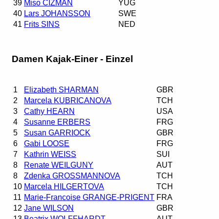
39
Miso CIZMAN
YUG
40
Lars JOHANSSON
SWE
41
Frits SINS
NED
Damen Kajak-Einer - Einzel
1
Elizabeth SHARMAN
GBR
2
Marcela KUBRICANOVA
TCH
3
Cathy HEARN
USA
4
Susanne ERBERS
FRG
5
Susan GARRIOCK
GBR
6
Gabi LOOSE
FRG
7
Kathrin WEISS
SUI
8
Renate WEILGUNY
AUT
8
Zdenka GROSSMANNOVA
TCH
10
Marcela HILGERTOVA
TCH
11
Marie-Francoise GRANGE-PRIGENT
FRA
12
Jane WILSON
GBR
13
Beatrix WOLFFHARDT
AUT