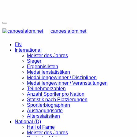
canoeslalom.net
EN
International
Meister des Jahres
Sieger
Ergebnislisten
Medaillenstatistiken
Medaillengewinner / Disziplinen
Medaillengewinner / Veranstaltungen
Teilnehmerzahlen
Anzahl Sportler pro Nation
Statistik nach Platzierungen
Sportlerbiographien
Austragungsorte
Altersstatisiken
National (D)
Hall of Fame
Meister des Jahres