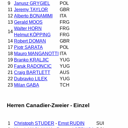
9
Janusz GRYGIEL
POL
11
Jeremy TAYLOR
GBR
12
Alberto BONAMIMI
ITA
13
Gerald MOOS
FRG
Walter HORN
FRG
14
Helmut KÖPPING
FRG
14
Robert DOMAN
GBR
17
Piotr SARATA
POL
18
Mauro MANGANOTTI
ITA
19
Branko KRALJIC
YUG
20
Faruk RADONCIC
YUG
21
Craig BARTLETT
AUS
22
Dubravko LILEK
YUG
23
Milan GABA
TCH
Herren Canadier-Zweier - Einzel
1
Christoph STUDER
-
Ernst RUDIN
SUI