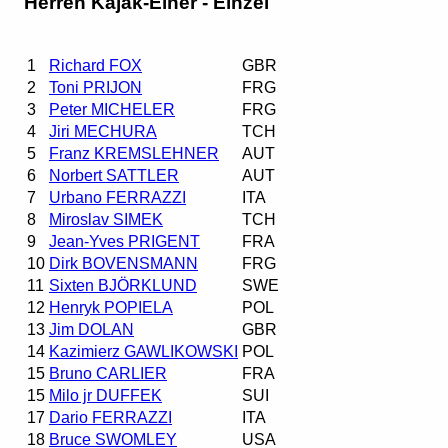
Herren Kajak-Einer - Einzel
1
Richard FOX
GBR
2
Toni PRIJON
FRG
3
Peter MICHELER
FRG
4
Jiri MECHURA
TCH
5
Franz KREMSLEHNER
AUT
6
Norbert SATTLER
AUT
7
Urbano FERRAZZI
ITA
8
Miroslav SIMEK
TCH
9
Jean-Yves PRIGENT
FRA
10
Dirk BOVENSMANN
FRG
11
Sixten BJÖRKLUND
SWE
12
Henryk POPIELA
POL
13
Jim DOLAN
GBR
14
Kazimierz GAWLIKOWSKI
POL
15
Bruno CARLIER
FRA
15
Milo jr DUFFEK
SUI
17
Dario FERRAZZI
ITA
18
Bruce SWOMLEY
USA