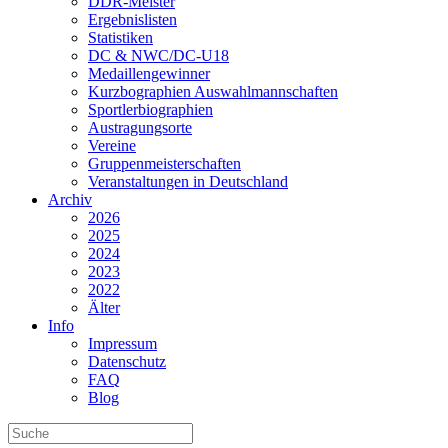
DDR-Meister
Ergebnislisten
Statistiken
DC & NWC/DC-U18
Medaillengewinner
Kurzbographien Auswahlmannschaften
Sportlerbiographien
Austragungsorte
Vereine
Gruppenmeisterschaften
Veranstaltungen in Deutschland
Archiv
2026
2025
2024
2023
2022
Älter
Info
Impressum
Datenschutz
FAQ
Blog