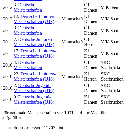
3.
Deutsche
C1
2012
VfK Saar
Meisterschaften
Damen
12.
Deutsche Junioren-
K1
2012
Mannschaft
VfK Saar
Meisterschaften (U18)
Damen
8.
Deutsche
C1
2011
VfK Saar
Meisterschaften
Damen
7.
Deutsche Junioren-
C1
2011
Mannschaft
VfK Saar
Meisterschaften (U18)
Herren
17.
Deutsche Junioren-
K1
2011
VfK Saar
Meisterschaften (U18)
Damen
4.
Deutsche
C1
SKC
2010
Meisterschaften
Damen
Saarbrücken
22.
Deutsche Junioren-
K1
SKC
2010
Mannschaft
Meisterschaften (U18)
Herren
Saarbrücken
2.
Deutsche Jugend-
C1
SKC
2010
Meisterschaften (U16)
Damen
Saarbrücken
9.
Deutsche Jugend-
K1
SKC
2010
Meisterschaften (U16)
Damen
Saarbrücken
Für nationale Meisterschaften vor 1991 sind nur Medaillen
aufgeführt.
de_sportler/spo_12707g.txt