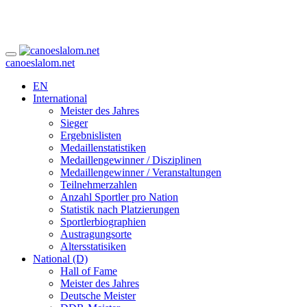
canoeslalom.net
EN
International
Meister des Jahres
Sieger
Ergebnislisten
Medaillenstatistiken
Medaillengewinner / Disziplinen
Medaillengewinner / Veranstaltungen
Teilnehmerzahlen
Anzahl Sportler pro Nation
Statistik nach Platzierungen
Sportlerbiographien
Austragungsorte
Altersstatisiken
National (D)
Hall of Fame
Meister des Jahres
Deutsche Meister