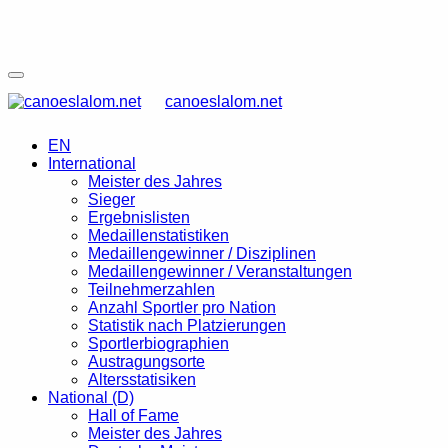
canoeslalom.net
EN
International
Meister des Jahres
Sieger
Ergebnislisten
Medaillenstatistiken
Medaillengewinner / Disziplinen
Medaillengewinner / Veranstaltungen
Teilnehmerzahlen
Anzahl Sportler pro Nation
Statistik nach Platzierungen
Sportlerbiographien
Austragungsorte
Altersstatisiken
National (D)
Hall of Fame
Meister des Jahres