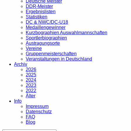
Deutsche Meister
DDR-Meister
Ergebnislisten
Statistiken
DC & NWC/DC-U18
Medaillengewinner
Kurzbographien Auswahlmannschaften
Sportlerbiographien
Austragungsorte
Vereine
Gruppenmeisterschaften
Veranstaltungen in Deutschland
Archiv
2026
2025
2024
2023
2022
Älter
Info
Impressum
Datenschutz
FAQ
Blog