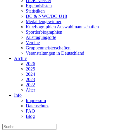
DDR-Meister
Ergebnislisten
Statistiken
DC & NWC/DC-U18
Medaillengewinner
Kurzbographien Auswahlmannschaften
Sportlerbiographien
Austragungsorte
Vereine
Gruppenmeisterschaften
Veranstaltungen in Deutschland
Archiv
2026
2025
2024
2023
2022
Älter
Info
Impressum
Datenschutz
FAQ
Blog