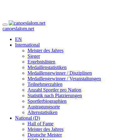
canoeslalom.net
EN
International
Meister des Jahres
Sieger
Ergebnislisten
Medaillenstatistiken
Medaillengewinner / Disziplinen
Medaillengewinner / Veranstaltungen
Teilnehmerzahlen
Anzahl Sportler pro Nation
Statistik nach Platzierungen
Sportlerbiographien
Austragungsorte
Altersstatisiken
National (D)
Hall of Fame
Meister des Jahres
Deutsche Meister