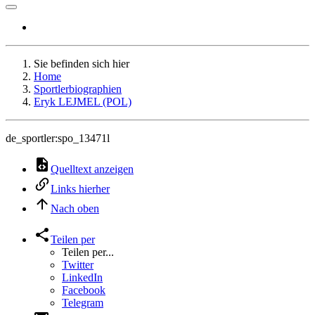
Sie befinden sich hier
Home
Sportlerbiographien
Eryk LEJMEL (POL)
de_sportler:spo_13471l
Quelltext anzeigen
Links hierher
Nach oben
Teilen per
Teilen per...
Twitter
LinkedIn
Facebook
Telegram