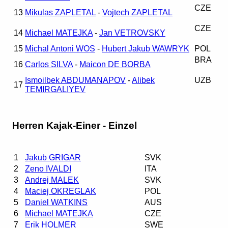
CZE
13
Mikulas ZAPLETAL
-
Vojtech ZAPLETAL
CZE
14
Michael MATEJKA
-
Jan VETROVSKY
15
Michal Antoni WOS
-
Hubert Jakub WAWRYK
POL
BRA
16
Carlos SILVA
-
Maicon DE BORBA
Ismoilbek ABDUMANAPOV
-
Alibek
UZB
17
TEMIRGALIYEV
Herren Kajak-Einer - Einzel
1
Jakub GRIGAR
SVK
2
Zeno IVALDI
ITA
3
Andrej MALEK
SVK
4
Maciej OKREGLAK
POL
5
Daniel WATKINS
AUS
6
Michael MATEJKA
CZE
7
Erik HOLMER
SWE