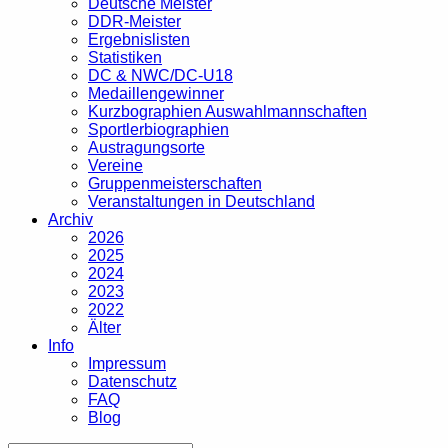
Deutsche Meister
DDR-Meister
Ergebnislisten
Statistiken
DC & NWC/DC-U18
Medaillengewinner
Kurzbographien Auswahlmannschaften
Sportlerbiographien
Austragungsorte
Vereine
Gruppenmeisterschaften
Veranstaltungen in Deutschland
Archiv
2026
2025
2024
2023
2022
Älter
Info
Impressum
Datenschutz
FAQ
Blog