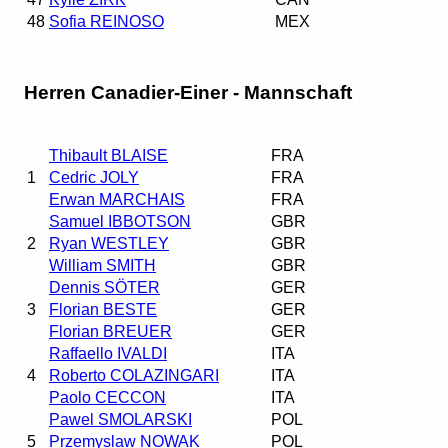
48
Sofia REINOSO
MEX
Herren Canadier-Einer - Mannschaft
Thibault BLAISE
FRA
1
Cedric JOLY
FRA
Erwan MARCHAIS
FRA
Samuel IBBOTSON
GBR
2
Ryan WESTLEY
GBR
William SMITH
GBR
Dennis SÖTER
GER
3
Florian BESTE
GER
Florian BREUER
GER
Raffaello IVALDI
ITA
4
Roberto COLAZINGARI
ITA
Paolo CECCON
ITA
Pawel SMOLARSKI
POL
5
Przemyslaw NOWAK
POL