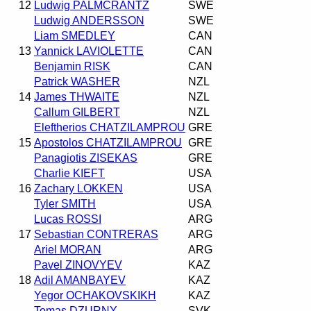
12
Ludwig PALMCRANTZ
SWE
Ludwig ANDERSSON
SWE
Liam SMEDLEY
CAN
13
Yannick LAVIOLETTE
CAN
Benjamin RISK
CAN
Patrick WASHER
NZL
14
James THWAITE
NZL
Callum GILBERT
NZL
Eleftherios CHATZILAMPROU
GRE
15
Apostolos CHATZILAMPROU
GRE
Panagiotis ZISEKAS
GRE
Charlie KIEFT
USA
16
Zachary LOKKEN
USA
Tyler SMITH
USA
Lucas ROSSI
ARG
17
Sebastian CONTRERAS
ARG
Ariel MORAN
ARG
Pavel ZINOVYEV
KAZ
18
Adil AMANBAYEV
KAZ
Yegor OCHAKOVSKIKH
KAZ
Tomas DZURNY
SVK