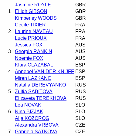
Jasmine ROYLE
GBR
1
Eilidh GIBSON
GBR
Kimberley WOODS
GBR
Cecile TIXIER
FRA
2
Laurine NAVEAU
FRA
Lucie PRIOUX
FRA
Jessica FOX
AUS
3
Georgia RANKIN
AUS
Noemie FOX
AUS
Klara OLAZABAL
ESP
4
Annebel VAN DER KNIJFF
ESP
Miren LAZKANO
ESP
Natalia DEREVYANKO
RUS
5
Zulfia SABITOVA
RUS
Elizaveta TEREKHOVA
RUS
Lea NOVAK
SLO
6
Nina BIZJAK
SLO
Alja KOZOROG
SLO
Alexandra VRBOVA
CZE
7
Gabriela SATKOVA
CZE