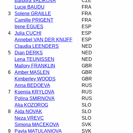
Barbora VALIKOVA
CZE
Lucie BAUDU
FRA
3
Solene GRAILLE
FRA
Camille PRIGENT
FRA
Irene EGUES
ESP
4
Julia CUCHI
ESP
Annebel VAN DER KNIJFF
ESP
Claudia LEENDERS
NED
5
Dian DERKS
NED
Lena TEUNISSEN
NED
Mallory FRANKLIN
GBR
6
Amber MASLEN
GBR
Kimberley WOODS
GBR
Arina BEDOEVA
RUS
7
Kseniia KRYLOVA
RUS
Polina SMIRNOVA
RUS
Alja KOZOROG
SLO
8
Ajda NOVAK
SLO
Neza VREVC
SLO
Simona MACEKOVA
SVK
9
Pavla MATULANIOVA
SVK