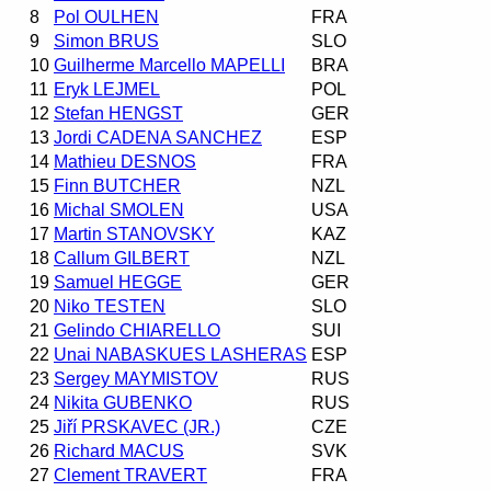
8
Pol OULHEN
FRA
9
Simon BRUS
SLO
10
Guilherme Marcello MAPELLI
BRA
11
Eryk LEJMEL
POL
12
Stefan HENGST
GER
13
Jordi CADENA SANCHEZ
ESP
14
Mathieu DESNOS
FRA
15
Finn BUTCHER
NZL
16
Michal SMOLEN
USA
17
Martin STANOVSKY
KAZ
18
Callum GILBERT
NZL
19
Samuel HEGGE
GER
20
Niko TESTEN
SLO
21
Gelindo CHIARELLO
SUI
22
Unai NABASKUES LASHERAS
ESP
23
Sergey MAYMISTOV
RUS
24
Nikita GUBENKO
RUS
25
Jiří PRSKAVEC (JR.)
CZE
26
Richard MACUS
SVK
27
Clement TRAVERT
FRA