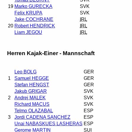
19
Marko GURECKA
SVK
Felix KRUPA
SVK
Jake COCHRANE
IRL
20
Robert HENDRICK
IRL
Liam JEGOU
IRL
Herren Kajak-Einer - Mannschaft
Leo BOLG
GER
1
Samuel HEGGE
GER
Stefan HENGST
GER
Jakub GRIGAR
SVK
2
Andrej MALEK
SVK
Richard MACUS
SVK
Telmo OLAZABAL
ESP
3
Jordi CADENA SANCHEZ
ESP
Unai NABASKUES LASHERAS
ESP
Gerome MARTIN
SUI