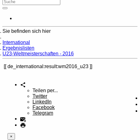
Sie befinden sich hier
Home
International
Ergebnislisten
U23-Weltmeisterschaften - 2016
de_international:result:wm2016_u23
Teilen per...
Twitter
LinkedIn
Facebook
Telegram
×