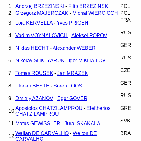
1
Andrzej BRZEZINSKI
-
Filip BRZEZINSKI
POL
2
Grzegorz MAJERCZAK
-
Michal WIERCIOCH
POL
FRA
3
Loic KERVELLA
-
Yves PRIGENT
RUS
4
Vadim VOYNALOVICH
-
Aleksei POPOV
GER
5
Niklas HECHT
-
Alexander WEBER
RUS
6
Nikolay SHKLYARUK
-
Igor MIKHAILOV
CZE
7
Tomas ROUSEK
-
Jan MRAZEK
GER
8
Florian BESTE
-
Sören LOOS
RUS
9
Dmitriy AZANOV
-
Egor GOVER
Apostolos CHATZILAMPROU
-
Eleftherios
GRE
10
CHATZILAMPROU
SVK
11
Matus GEWISSLER
-
Juraj SKAKALA
Wallan DE CARVALHO
-
Welton DE
BRA
12
CARVALHO