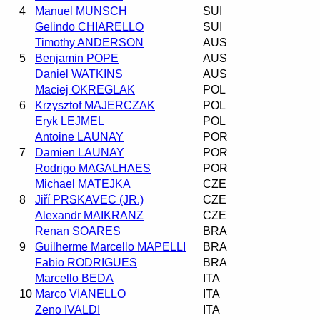
4
Manuel MUNSCH
SUI
Gelindo CHIARELLO
SUI
Timothy ANDERSON
AUS
5
Benjamin POPE
AUS
Daniel WATKINS
AUS
Maciej OKREGLAK
POL
6
Krzysztof MAJERCZAK
POL
Eryk LEJMEL
POL
Antoine LAUNAY
POR
7
Damien LAUNAY
POR
Rodrigo MAGALHAES
POR
Michael MATEJKA
CZE
8
Jiří PRSKAVEC (JR.)
CZE
Alexandr MAIKRANZ
CZE
Renan SOARES
BRA
9
Guilherme Marcello MAPELLI
BRA
Fabio RODRIGUES
BRA
Marcello BEDA
ITA
10
Marco VIANELLO
ITA
Zeno IVALDI
ITA