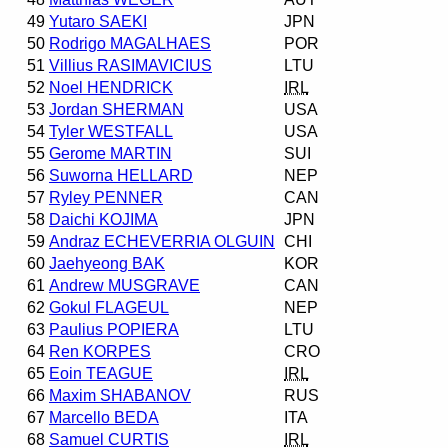
49
Yutaro SAEKI
JPN
50
Rodrigo MAGALHAES
POR
51
Villius RASIMAVICIUS
LTU
52
Noel HENDRICK
IRL
53
Jordan SHERMAN
USA
54
Tyler WESTFALL
USA
55
Gerome MARTIN
SUI
56
Suworna HELLARD
NEP
57
Ryley PENNER
CAN
58
Daichi KOJIMA
JPN
59
Andraz ECHEVERRIA OLGUIN
CHI
60
Jaehyeong BAK
KOR
61
Andrew MUSGRAVE
CAN
62
Gokul FLAGEUL
NEP
63
Paulius POPIERA
LTU
64
Ren KORPES
CRO
65
Eoin TEAGUE
IRL
66
Maxim SHABANOV
RUS
67
Marcello BEDA
ITA
68
Samuel CURTIS
IRL