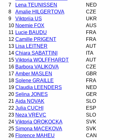
7
Lena TEUNISSEN
NED
8
Amalie HILGERTOVA
CZE
9
Viktoriia US
UKR
10
Noemie FOX
AUS
11
Lucie BAUDU
FRA
12
Camille PRIGENT
FRA
13
Lisa LEITNER
AUT
14
Chiara SABATTINI
ITA
15
Viktoria WOLFFHARDT
AUT
16
Barbora VALIKOVA
CZE
17
Amber MASLEN
GBR
18
Solene GRAILLE
FRA
19
Claudia LEENDERS
NED
20
Selina JONES
GER
21
Ajda NOVAK
SLO
22
Julia CUCHI
ESP
23
Neza VREVC
SLO
24
Viktoria OROKOCKA
SVK
25
Simona MACEKOVA
SVK
26
Florence MAHEU
CAN