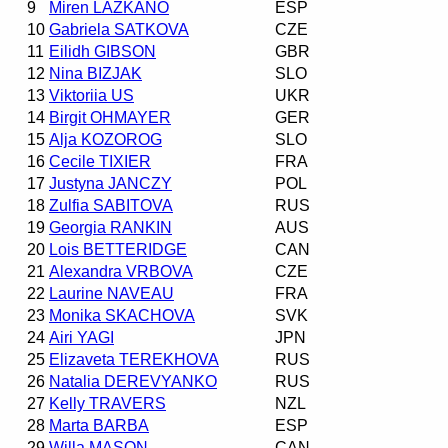
9
Miren LAZKANO
ESP
10
Gabriela SATKOVA
CZE
11
Eilidh GIBSON
GBR
12
Nina BIZJAK
SLO
13
Viktoriia US
UKR
14
Birgit OHMAYER
GER
15
Alja KOZOROG
SLO
16
Cecile TIXIER
FRA
17
Justyna JANCZY
POL
18
Zulfia SABITOVA
RUS
19
Georgia RANKIN
AUS
20
Lois BETTERIDGE
CAN
21
Alexandra VRBOVA
CZE
22
Laurine NAVEAU
FRA
23
Monika SKACHOVA
SVK
24
Airi YAGI
JPN
25
Elizaveta TEREKHOVA
RUS
26
Natalia DEREVYANKO
RUS
27
Kelly TRAVERS
NZL
28
Marta BARBA
ESP
29
Willa MASON
CAN