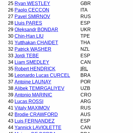
25
Ryan WESTLEY
GBR
26
Paolo CECCON
ITA
27
Pavel SMIRNOV
RUS
28
Lluis PARES
ESP
29
Oleksandr BONDAR
UKR
30
Chin-Han LIU
TPE
31
Yutthakan CHAIDET
THA
32
Patrick WASHER
NZL
33
Jordi TEBE
ESP
34
Liam SMEDLEY
CAN
35
Robert HENDRICK
IRL
36
Leonardo Lucas CURCEL
BRA
37
Antoine LAUNAY
POR
38
Alibek TEMIRGALIYEV
UZB
39
Antonio MARINIC
CRO
40
Lucas ROSSI
ARG
41
Vitaly MAXIMOV
RUS
42
Brodie CRAWFORD
AUS
43
Luis FERNANDEZ
ESP
44
Yannick LAVIOLETTE
CAN