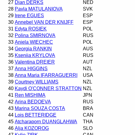
27
Dian DERKS
NED
28
Pavla MATULANIOVA
SVK
29
Irene EGUES
ESP
30
Annebel VAN DER KNIJFF
ESP
31
Edyta ROSIEK
POL
32
Polina SMIRNOVA
RUS
33
Aniela WIECHEC
POL
34
Georgia RANKIN
AUS
35
Kseniia KRYLOVA
RUS
36
Valentina DREIER
AUT
37
Anna HIGGINS
NZL
38
Anna Maria IFARRAGUERRI
USA
39
Courtney WILLIAMS
NZL
40
Kaydi O'CONNER STRATTON
NZL
41
Ren MISHIMA
JPN
42
Arina BEDOEVA
RUS
43
Marina SOUZA COSTA
BRA
44
Lois BETTERIDGE
CAN
45
Atcharaporn DUANGLAHWA
THA
46
Alja KOZOROG
SLO
47
Kylie ZIRK
CAN