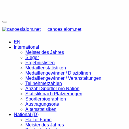
canoeslalom.net
EN
International
Meister des Jahres
Sieger
Ergebnislisten
Medaillenstatistiken
Medaillengewinner / Disziplinen
Medaillengewinner / Veranstaltungen
Teilnehmerzahlen
Anzahl Sportler pro Nation
Statistik nach Platzierungen
Sportlerbiographien
Austragungsorte
Altersstatisiken
National (D)
Hall of Fame
Meister des Jahres