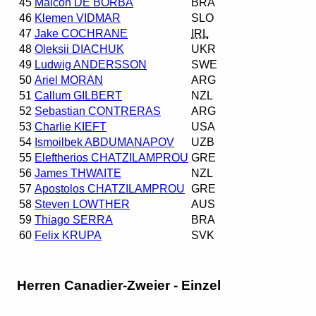
45
Maicon DE BORBA
BRA
46
Klemen VIDMAR
SLO
47
Jake COCHRANE
IRL
48
Oleksii DIACHUK
UKR
49
Ludwig ANDERSSON
SWE
50
Ariel MORAN
ARG
51
Callum GILBERT
NZL
52
Sebastian CONTRERAS
ARG
53
Charlie KIEFT
USA
54
Ismoilbek ABDUMANAPOV
UZB
55
Eleftherios CHATZILAMPROU
GRE
56
James THWAITE
NZL
57
Apostolos CHATZILAMPROU
GRE
58
Steven LOWTHER
AUS
59
Thiago SERRA
BRA
60
Felix KRUPA
SVK
Herren Canadier-Zweier - Einzel