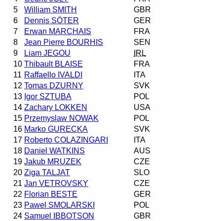
5
William SMITH
GBR
6
Dennis SÖTER
GER
7
Erwan MARCHAIS
FRA
8
Jean Pierre BOURHIS
SEN
9
Liam JEGOU
IRL
10
Thibault BLAISE
FRA
11
Raffaello IVALDI
ITA
12
Tomas DZURNY
SVK
13
Igor SZTUBA
POL
14
Zachary LOKKEN
USA
15
Przemyslaw NOWAK
POL
16
Marko GURECKA
SVK
17
Roberto COLAZINGARI
ITA
18
Daniel WATKINS
AUS
19
Jakub MRUZEK
CZE
20
Ziga TALJAT
SLO
21
Jan VETROVSKY
CZE
22
Florian BESTE
GER
23
Pawel SMOLARSKI
POL
24
Samuel IBBOTSON
GBR