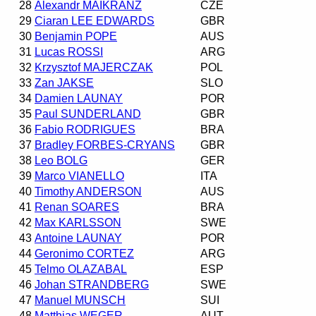
28
Alexandr MAIKRANZ
CZE
29
Ciaran LEE EDWARDS
GBR
30
Benjamin POPE
AUS
31
Lucas ROSSI
ARG
32
Krzysztof MAJERCZAK
POL
33
Zan JAKSE
SLO
34
Damien LAUNAY
POR
35
Paul SUNDERLAND
GBR
36
Fabio RODRIGUES
BRA
37
Bradley FORBES-CRYANS
GBR
38
Leo BOLG
GER
39
Marco VIANELLO
ITA
40
Timothy ANDERSON
AUS
41
Renan SOARES
BRA
42
Max KARLSSON
SWE
43
Antoine LAUNAY
POR
44
Geronimo CORTEZ
ARG
45
Telmo OLAZABAL
ESP
46
Johan STRANDBERG
SWE
47
Manuel MUNSCH
SUI
48
Matthias WEGER
AUT