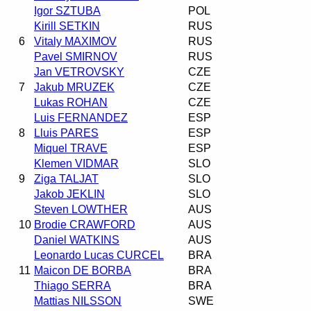
Igor SZTUBA
POL
Kirill SETKIN
RUS
6
Vitaly MAXIMOV
RUS
Pavel SMIRNOV
RUS
Jan VETROVSKY
CZE
7
Jakub MRUZEK
CZE
Lukas ROHAN
CZE
Luis FERNANDEZ
ESP
8
Lluis PARES
ESP
Miquel TRAVE
ESP
Klemen VIDMAR
SLO
9
Ziga TALJAT
SLO
Jakob JEKLIN
SLO
Steven LOWTHER
AUS
10
Brodie CRAWFORD
AUS
Daniel WATKINS
AUS
Leonardo Lucas CURCEL
BRA
11
Maicon DE BORBA
BRA
Thiago SERRA
BRA
Mattias NILSSON
SWE