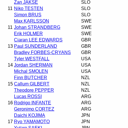
Zan JAKSE
SLO
11
Niko TESTEN
SLO
Simon BRUS
SLO
Max KARLSSON
SWE
11
Johan STRANDBERG
SWE
Erik HOLMER
SWE
Ciaran LEE EDWARDS
GBR
13
Paul SUNDERLAND
GBR
Bradley FORBES-CRYANS
GBR
Tyler WESTFALL
USA
14
Jordan SHERMAN
USA
Michal SMOLEN
USA
Finn BUTCHER
NZL
15
Callum GILBERT
NZL
Theodore PEPPER
NZL
Lucas ROSSI
ARG
16
Rodrigo INFANTE
ARG
Geronimo CORTEZ
ARG
Daichi KOJIMA
JPN
17
Ryo YAMAMOTO
JPN
Yutaro SAEKI
JPN