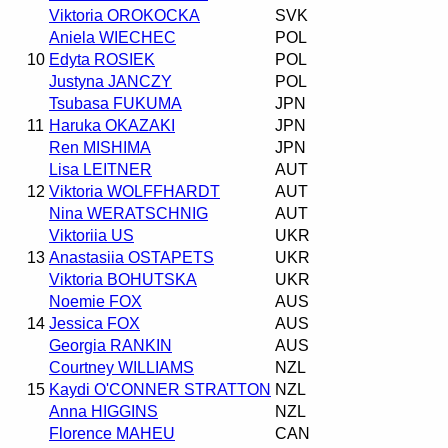
Viktoria OROKOCKA
SVK
Aniela WIECHEC
POL
10
Edyta ROSIEK
POL
Justyna JANCZY
POL
Tsubasa FUKUMA
JPN
11
Haruka OKAZAKI
JPN
Ren MISHIMA
JPN
Lisa LEITNER
AUT
12
Viktoria WOLFFHARDT
AUT
Nina WERATSCHNIG
AUT
Viktoriia US
UKR
13
Anastasiia OSTAPETS
UKR
Viktoria BOHUTSKA
UKR
Noemie FOX
AUS
14
Jessica FOX
AUS
Georgia RANKIN
AUS
Courtney WILLIAMS
NZL
15
Kaydi O'CONNER STRATTON
NZL
Anna HIGGINS
NZL
Florence MAHEU
CAN