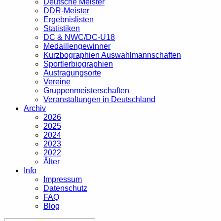
Deutsche Meister
DDR-Meister
Ergebnislisten
Statistiken
DC & NWC/DC-U18
Medaillengewinner
Kurzbographien Auswahlmannschaften
Sportlerbiographien
Austragungsorte
Vereine
Gruppenmeisterschaften
Veranstaltungen in Deutschland
Archiv
2026
2025
2024
2023
2022
Älter
Info
Impressum
Datenschutz
FAQ
Blog