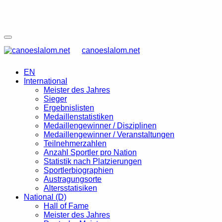
canoeslalom.net
EN
International
Meister des Jahres
Sieger
Ergebnislisten
Medaillenstatistiken
Medaillengewinner / Disziplinen
Medaillengewinner / Veranstaltungen
Teilnehmerzahlen
Anzahl Sportler pro Nation
Statistik nach Platzierungen
Sportlerbiographien
Austragungsorte
Altersstatisiken
National (D)
Hall of Fame
Meister des Jahres