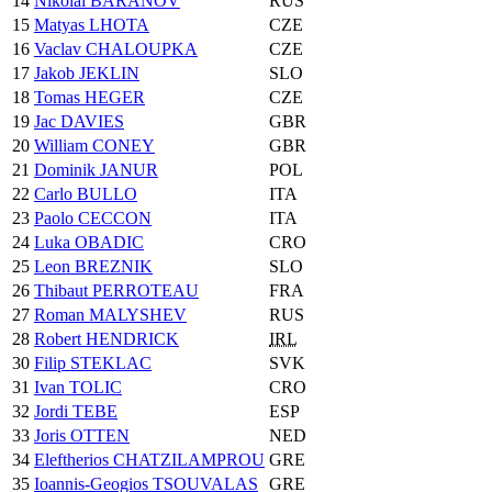
14
Nikolai BARANOV
RUS
15
Matyas LHOTA
CZE
16
Vaclav CHALOUPKA
CZE
17
Jakob JEKLIN
SLO
18
Tomas HEGER
CZE
19
Jac DAVIES
GBR
20
William CONEY
GBR
21
Dominik JANUR
POL
22
Carlo BULLO
ITA
23
Paolo CECCON
ITA
24
Luka OBADIC
CRO
25
Leon BREZNIK
SLO
26
Thibaut PERROTEAU
FRA
27
Roman MALYSHEV
RUS
28
Robert HENDRICK
IRL
30
Filip STEKLAC
SVK
31
Ivan TOLIC
CRO
32
Jordi TEBE
ESP
33
Joris OTTEN
NED
34
Eleftherios CHATZILAMPROU
GRE
35
Ioannis-Geogios TSOUVALAS
GRE