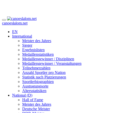
canoeslalom.net
EN
International
Meister des Jahres
Sieger
Ergebnislisten
Medaillenstatistiken
Medaillengewinner / Disziplinen
Medaillengewinner / Veranstaltungen
Teilnehmerzahlen
Anzahl Sportler pro Nation
Statistik nach Platzierungen
Sportlerbiographien
Austragungsorte
Altersstatisiken
National (D)
Hall of Fame
Meister des Jahres
Deutsche Meister