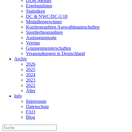
DDR-Meister
Ergebnislisten
Statistiken
DC & NWC/DC-U18
Medaillengewinner
Kurzbographien Auswahlmannschaften
Sportlerbiographien
Austragungsorte
Vereine
Gruppenmeisterschaften
Veranstaltungen in Deutschland
Archiv
2026
2025
2024
2023
2022
Älter
Info
Impressum
Datenschutz
FAQ
Blog