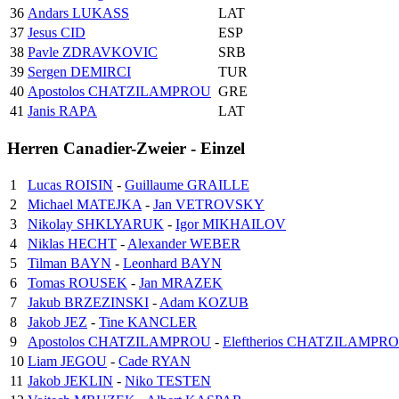
36
Andars LUKASS
LAT
37
Jesus CID
ESP
38
Pavle ZDRAVKOVIC
SRB
39
Sergen DEMIRCI
TUR
40
Apostolos CHATZILAMPROU
GRE
41
Janis RAPA
LAT
Herren Canadier-Zweier - Einzel
1
Lucas ROISIN
-
Guillaume GRAILLE
2
Michael MATEJKA
-
Jan VETROVSKY
3
Nikolay SHKLYARUK
-
Igor MIKHAILOV
4
Niklas HECHT
-
Alexander WEBER
5
Tilman BAYN
-
Leonhard BAYN
6
Tomas ROUSEK
-
Jan MRAZEK
7
Jakub BRZEZINSKI
-
Adam KOZUB
8
Jakob JEZ
-
Tine KANCLER
9
Apostolos CHATZILAMPROU
-
Eleftherios CHATZILAMPR
10
Liam JEGOU
-
Cade RYAN
11
Jakob JEKLIN
-
Niko TESTEN