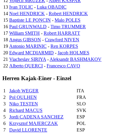
12
Vojtech MRUZEK
-
Albert KASPAR
13
Ivan TOLIC
-
Luka OBADIC
14
Noel HENDRICK
-
Robert HENDRICK
15
Baptiste LE PONCIN
-
Malo POLES
16
Paul GRUNWALD
-
Timo TRUMMER
17
William SMITH
-
Robert HARRATT
18
Angus GIBSON
-
Crawford NIVEN
19
Antonio MARINIC
-
Ren KORPES
20
Edward MCDIARMID
-
Jacob HOLMES
21
Viacheslav SIRIYA
-
Aleksandr BASHMAKOV
22
Alberto QUERCI
-
Francesco CAVO
Herren Kajak-Einer - Einzel
1
Jakob WEGER
ITA
2
Pol OULHEN
FRA
3
Niko TESTEN
SLO
4
Richard MACUS
SVK
5
Jordi CADENA SANCHEZ
ESP
6
Krzysztof MAJERCZAK
POL
7
David LLORENTE
ESP