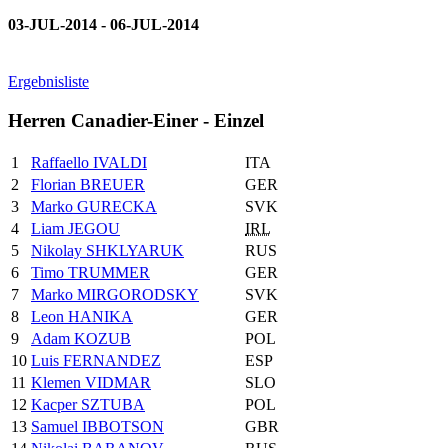
03-JUL-2014 - 06-JUL-2014
Ergebnisliste
Herren Canadier-Einer - Einzel
1
Raffaello IVALDI
ITA
2
Florian BREUER
GER
3
Marko GURECKA
SVK
4
Liam JEGOU
IRL
5
Nikolay SHKLYARUK
RUS
6
Timo TRUMMER
GER
7
Marko MIRGORODSKY
SVK
8
Leon HANIKA
GER
9
Adam KOZUB
POL
10
Luis FERNANDEZ
ESP
11
Klemen VIDMAR
SLO
12
Kacper SZTUBA
POL
13
Samuel IBBOTSON
GBR