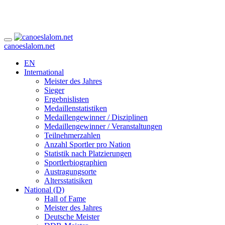
canoeslalom.net
EN
International
Meister des Jahres
Sieger
Ergebnislisten
Medaillenstatistiken
Medaillengewinner / Disziplinen
Medaillengewinner / Veranstaltungen
Teilnehmerzahlen
Anzahl Sportler pro Nation
Statistik nach Platzierungen
Sportlerbiographien
Austragungsorte
Altersstatisiken
National (D)
Hall of Fame
Meister des Jahres
Deutsche Meister