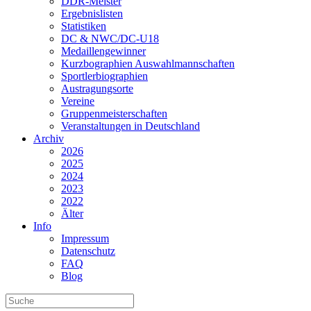
DDR-Meister
Ergebnislisten
Statistiken
DC & NWC/DC-U18
Medaillengewinner
Kurzbographien Auswahlmannschaften
Sportlerbiographien
Austragungsorte
Vereine
Gruppenmeisterschaften
Veranstaltungen in Deutschland
Archiv
2026
2025
2024
2023
2022
Älter
Info
Impressum
Datenschutz
FAQ
Blog