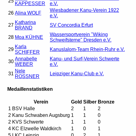
25
KAPPESSER
e.V.
Wiesbadener Kanu-Verein 1922
26
Alina WOLF
e.V.
Katharina
27
SV Concordia Erfurt
BRAND
Wassersportverein "Wiking
28
Moa KÜHNE
Schweifsterne" Dresden e.V.
Karla
29
Kanuslalom-Team Rhein-Ruhr e.V.
SCHIFFER
Annabelle
Kanu- und Surf-Verein Schwerte
30
WEBER
e.V.
Nele
31
Leipziger Kanu-Club e.V.
ROSSNER
Medaillenstatistiken
Verein
Gold
Silber
Bronze
1
BSV Halle
2
1
2
2
Kanu Schwaben Augsburg
1
1
0
2
KVS Schwerte
1
1
0
4
KC Elzwelle Waldkirch
1
0
1
5
LKC Leipzig
0
2
1