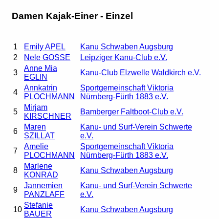
Damen Kajak-Einer - Einzel
1
Emily APEL
Kanu Schwaben Augsburg
2
Nele GOSSE
Leipziger Kanu-Club e.V.
Anne Mia
3
Kanu-Club Elzwelle Waldkirch e.V.
EGLIN
Annkatrin
Sportgemeinschaft Viktoria
4
PLOCHMANN
Nürnberg-Fürth 1883 e.V.
Mirjam
5
Bamberger Faltboot-Club e.V.
KIRSCHNER
Maren
Kanu- und Surf-Verein Schwerte
6
SZILLAT
e.V.
Amelie
Sportgemeinschaft Viktoria
7
PLOCHMANN
Nürnberg-Fürth 1883 e.V.
Marlene
8
Kanu Schwaben Augsburg
KONRAD
Jannemien
Kanu- und Surf-Verein Schwerte
9
PANZLAFF
e.V.
Stefanie
10
Kanu Schwaben Augsburg
BAUER