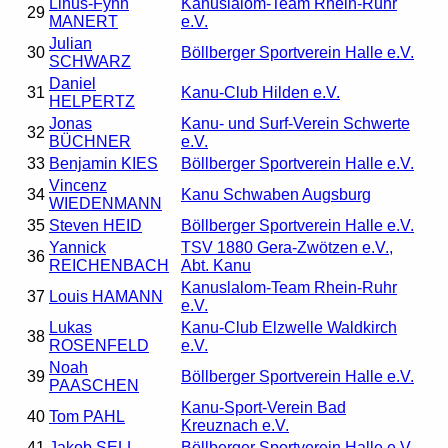
Linus-Fynn
Kanuslalom-Team Rhein-Ruhr
29
MANERT
e.V.
Julian
30
Böllberger Sportverein Halle e.V.
SCHWARZ
Daniel
31
Kanu-Club Hilden e.V.
HELPERTZ
Jonas
Kanu- und Surf-Verein Schwerte
32
BÜCHNER
e.V.
33
Benjamin KIES
Böllberger Sportverein Halle e.V.
Vincenz
34
Kanu Schwaben Augsburg
WIEDENMANN
35
Steven HEID
Böllberger Sportverein Halle e.V.
Yannick
TSV 1880 Gera-Zwötzen e.V.,
36
REICHENBACH
Abt. Kanu
Kanuslalom-Team Rhein-Ruhr
37
Louis HAMANN
e.V.
Lukas
Kanu-Club Elzwelle Waldkirch
38
ROSENFELD
e.V.
Noah
39
Böllberger Sportverein Halle e.V.
PAASCHEN
Kanu-Sport-Verein Bad
40
Tom PAHL
Kreuznach e.V.
41
Jakob SELL
Böllberger Sportverein Halle e.V.