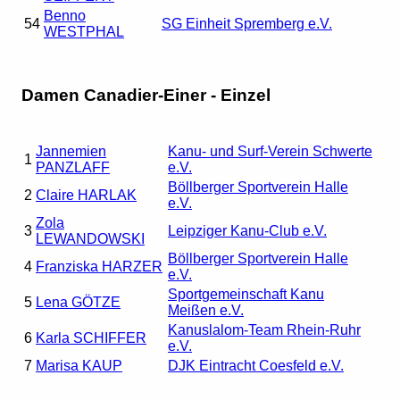
Benno
54
SG Einheit Spremberg e.V.
WESTPHAL
Damen Canadier-Einer - Einzel
Jannemien
Kanu- und Surf-Verein Schwerte
1
PANZLAFF
e.V.
Böllberger Sportverein Halle
2
Claire HARLAK
e.V.
Zola
3
Leipziger Kanu-Club e.V.
LEWANDOWSKI
Böllberger Sportverein Halle
4
Franziska HARZER
e.V.
Sportgemeinschaft Kanu
5
Lena GÖTZE
Meißen e.V.
Kanuslalom-Team Rhein-Ruhr
6
Karla SCHIFFER
e.V.
7
Marisa KAUP
DJK Eintracht Coesfeld e.V.