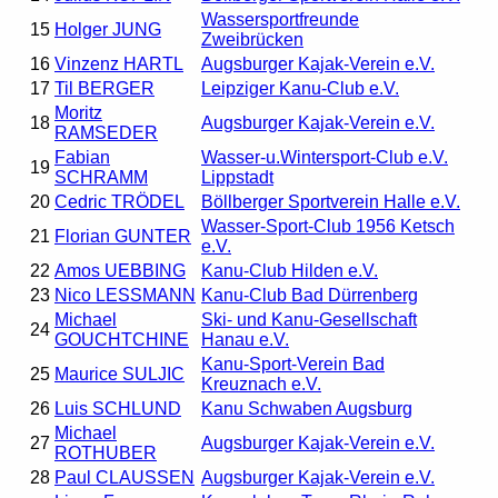
Wassersportfreunde
15
Holger JUNG
Zweibrücken
16
Vinzenz HARTL
Augsburger Kajak-Verein e.V.
17
Til BERGER
Leipziger Kanu-Club e.V.
Moritz
18
Augsburger Kajak-Verein e.V.
RAMSEDER
Fabian
Wasser-u.Wintersport-Club e.V.
19
SCHRAMM
Lippstadt
20
Cedric TRÖDEL
Böllberger Sportverein Halle e.V.
Wasser-Sport-Club 1956 Ketsch
21
Florian GUNTER
e.V.
22
Amos UEBBING
Kanu-Club Hilden e.V.
23
Nico LESSMANN
Kanu-Club Bad Dürrenberg
Michael
Ski- und Kanu-Gesellschaft
24
GOUCHTCHINE
Hanau e.V.
Kanu-Sport-Verein Bad
25
Maurice SULJIC
Kreuznach e.V.
26
Luis SCHLUND
Kanu Schwaben Augsburg
Michael
27
Augsburger Kajak-Verein e.V.
ROTHUBER
28
Paul CLAUSSEN
Augsburger Kajak-Verein e.V.