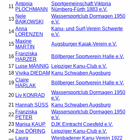
Antonia
Sportgemeinschaft Viktoria
11
PLOCHMANN
Nürnberg-Fürth 1883 e.V.
Nele
Wassersportclub Dormagen 1950
13
BAIKOWSKI
e.V.
Anna
Kanu- und Surf-Verein Schwerte
14
LORENZEN
e.V.
Maxine
15
Augsburger Kajak-Verein e.V.
MARTIN
Franziska
16
Böllberger Sportverein Halle e.V.
HARZER
17
Luise MÄNNIG
Leipziger Kanu-Club e.V.
18
Vivika DIEDAM
Kanu Schwaben Augsburg
Claire
19
Böllberger Sportverein Halle e.V.
HARLAK
Wassersportclub Dormagen 1950
20
Liv KONRAD
e.V.
21
Hannah SÜSS
Kanu Schwaben Augsburg
Franziska
Wassersportclub Dormagen 1950
22
PETER
e.V.
23
Marisa KAUP
DJK Eintracht Coesfeld e.V.
24
Zoe DÖRING
Leipziger Kanu-Club e.V.
Laura
Wiesbadener Kanu-Verein 1922