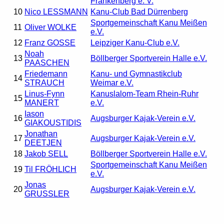
Frankenberg e. V.
10
Nico LESSMANN
Kanu-Club Bad Dürrenberg
Sportgemeinschaft Kanu Meißen
11
Oliver WOLKE
e.V.
12
Franz GOSSE
Leipziger Kanu-Club e.V.
Noah
13
Böllberger Sportverein Halle e.V.
PAASCHEN
Friedemann
Kanu- und Gymnastikclub
14
STRAUCH
Weimar e.V.
Linus-Fynn
Kanuslalom-Team Rhein-Ruhr
15
MANERT
e.V.
Iason
16
Augsburger Kajak-Verein e.V.
GIAKOUSTIDIS
Jonathan
17
Augsburger Kajak-Verein e.V.
DEETJEN
18
Jakob SELL
Böllberger Sportverein Halle e.V.
Sportgemeinschaft Kanu Meißen
19
Til FRÖHLICH
e.V.
Jonas
20
Augsburger Kajak-Verein e.V.
GRUSSLER