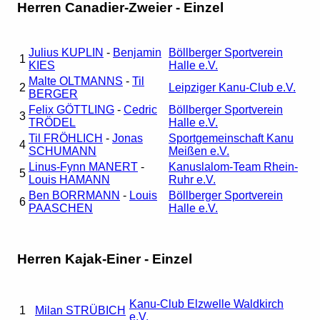
Herren Canadier-Zweier - Einzel
Julius KUPLIN
-
Benjamin
Böllberger Sportverein
1
KIES
Halle e.V.
Malte OLTMANNS
-
Til
2
Leipziger Kanu-Club e.V.
BERGER
Felix GÖTTLING
-
Cedric
Böllberger Sportverein
3
TRÖDEL
Halle e.V.
Til FRÖHLICH
-
Jonas
Sportgemeinschaft Kanu
4
SCHUMANN
Meißen e.V.
Linus-Fynn MANERT
-
Kanuslalom-Team Rhein-
5
Louis HAMANN
Ruhr e.V.
Ben BORRMANN
-
Louis
Böllberger Sportverein
6
PAASCHEN
Halle e.V.
Herren Kajak-Einer - Einzel
Kanu-Club Elzwelle Waldkirch
1
Milan STRÜBICH
e.V.