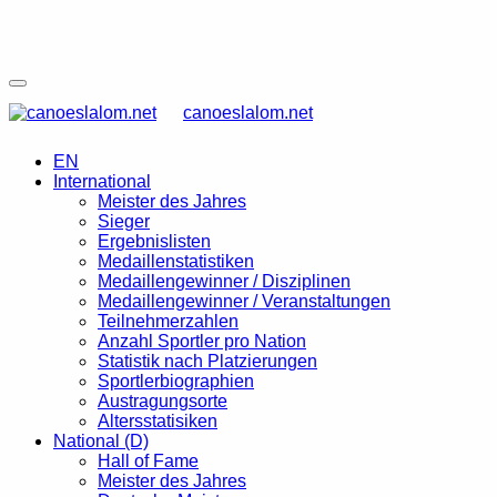
canoeslalom.net
EN
International
Meister des Jahres
Sieger
Ergebnislisten
Medaillenstatistiken
Medaillengewinner / Disziplinen
Medaillengewinner / Veranstaltungen
Teilnehmerzahlen
Anzahl Sportler pro Nation
Statistik nach Platzierungen
Sportlerbiographien
Austragungsorte
Altersstatisiken
National (D)
Hall of Fame
Meister des Jahres