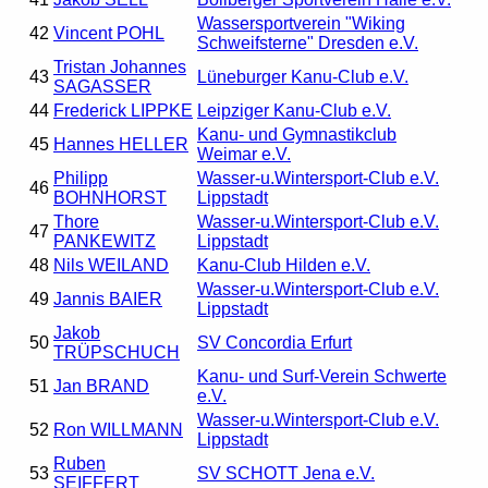
Wassersportverein "Wiking
42
Vincent POHL
Schweifsterne" Dresden e.V.
Tristan Johannes
43
Lüneburger Kanu-Club e.V.
SAGASSER
44
Frederick LIPPKE
Leipziger Kanu-Club e.V.
Kanu- und Gymnastikclub
45
Hannes HELLER
Weimar e.V.
Philipp
Wasser-u.Wintersport-Club e.V.
46
BOHNHORST
Lippstadt
Thore
Wasser-u.Wintersport-Club e.V.
47
PANKEWITZ
Lippstadt
48
Nils WEILAND
Kanu-Club Hilden e.V.
Wasser-u.Wintersport-Club e.V.
49
Jannis BAIER
Lippstadt
Jakob
50
SV Concordia Erfurt
TRÜPSCHUCH
Kanu- und Surf-Verein Schwerte
51
Jan BRAND
e.V.
Wasser-u.Wintersport-Club e.V.
52
Ron WILLMANN
Lippstadt
Ruben
53
SV SCHOTT Jena e.V.
SEIFFERT