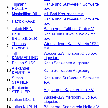
Tillmann
Kanu- und Surf-Verein Schwerte
2
RÖLLER
e.V.
3
Maximillian DILLI
VfL Bad Kreuznach e.V.
Kanu- und Surf-Verein Schwerte
4
Patrick RAAB
e.V.
5
Jakob HEIN
Bamberger Faltboot-Club e.V.
Paul
Kanu-Club Elzwelle Waldkirch
6
BRETZINGER
e.V.
Thomas
Wiesbadener Kanu-Verein 1922
7
DRABER
e.V.
Till
Wasser-u.Wintersport-Club e.V.
8
KÄMMERLING
Lippstadt
9
Philipp SÜSS
Kanu Schwaben Augsburg
Alexander
10
Kanu Schwaben Augsburg
KEMPFLE
Simon
Kanu- und Surf-Verein Schwerte
11
STAINERT
e.V.
Benjamin
12
Augsburger Kajak-Verein e.V.
STEULER
Wasser-u.Wintersport-Club e.V.
13
Julian BOLTE
Lippstadt
14
Julius KUPLIN
Böllberger Sportverein Halle e.V.