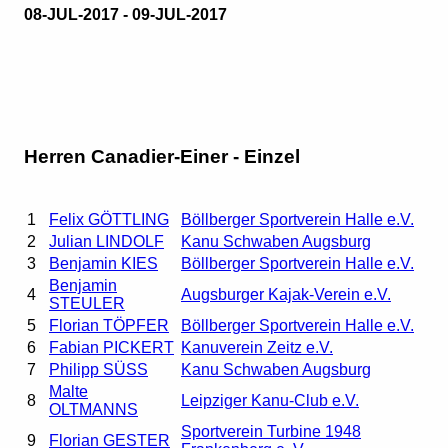
08-JUL-2017 - 09-JUL-2017
Herren Canadier-Einer - Einzel
1
Felix GÖTTLING
Böllberger Sportverein Halle e.V.
2
Julian LINDOLF
Kanu Schwaben Augsburg
3
Benjamin KIES
Böllberger Sportverein Halle e.V.
Benjamin
4
Augsburger Kajak-Verein e.V.
STEULER
5
Florian TÖPFER
Böllberger Sportverein Halle e.V.
6
Fabian PICKERT
Kanuverein Zeitz e.V.
7
Philipp SÜSS
Kanu Schwaben Augsburg
Malte
8
Leipziger Kanu-Club e.V.
OLTMANNS
Sportverein Turbine 1948
9
Florian GESTER