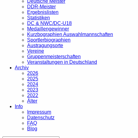
Deutsche Meister
DDR-Meister
Ergebnislisten
Statistiken
DC & NWC/DC-U18
Medaillengewinner
Kurzbographien Auswahlmannschaften
Sportlerbiographien
Austragungsorte
Vereine
Gruppenmeisterschaften
Veranstaltungen in Deutschland
Archiv
2026
2025
2024
2023
2022
Älter
Info
Impressum
Datenschutz
FAQ
Blog