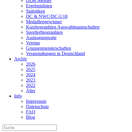
DDR-Meister
Ergebnislisten
Statistiken
DC & NWC/DC-U18
Medaillengewinner
Kurzbographien Auswahlmannschaften
Sportlerbiographien
Austragungsorte
Vereine
Gruppenmeisterschaften
Veranstaltungen in Deutschland
Archiv
2026
2025
2024
2023
2022
Älter
Info
Impressum
Datenschutz
FAQ
Blog