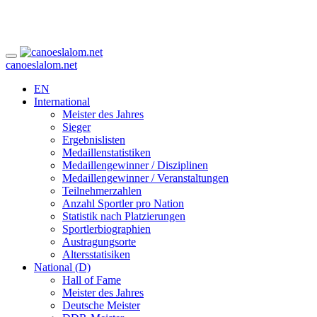
canoeslalom.net
EN
International
Meister des Jahres
Sieger
Ergebnislisten
Medaillenstatistiken
Medaillengewinner / Disziplinen
Medaillengewinner / Veranstaltungen
Teilnehmerzahlen
Anzahl Sportler pro Nation
Statistik nach Platzierungen
Sportlerbiographien
Austragungsorte
Altersstatisiken
National (D)
Hall of Fame
Meister des Jahres
Deutsche Meister