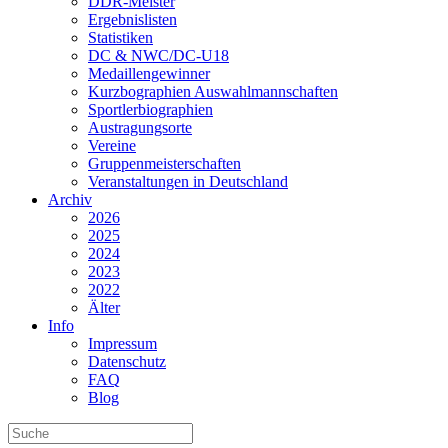
DDR-Meister
Ergebnislisten
Statistiken
DC & NWC/DC-U18
Medaillengewinner
Kurzbographien Auswahlmannschaften
Sportlerbiographien
Austragungsorte
Vereine
Gruppenmeisterschaften
Veranstaltungen in Deutschland
Archiv
2026
2025
2024
2023
2022
Älter
Info
Impressum
Datenschutz
FAQ
Blog