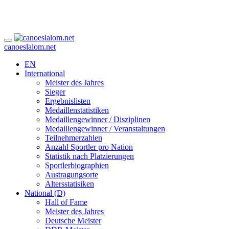
canoeslalom.net
EN
International
Meister des Jahres
Sieger
Ergebnislisten
Medaillenstatistiken
Medaillengewinner / Disziplinen
Medaillengewinner / Veranstaltungen
Teilnehmerzahlen
Anzahl Sportler pro Nation
Statistik nach Platzierungen
Sportlerbiographien
Austragungsorte
Altersstatisiken
National (D)
Hall of Fame
Meister des Jahres
Deutsche Meister