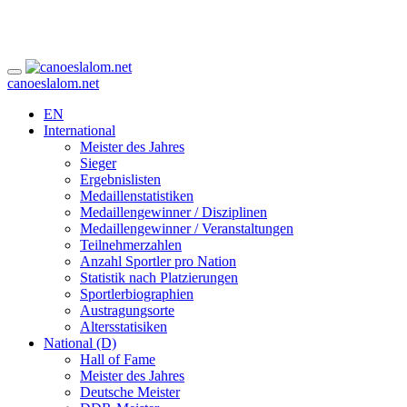
canoeslalom.net
EN
International
Meister des Jahres
Sieger
Ergebnislisten
Medaillenstatistiken
Medaillengewinner / Disziplinen
Medaillengewinner / Veranstaltungen
Teilnehmerzahlen
Anzahl Sportler pro Nation
Statistik nach Platzierungen
Sportlerbiographien
Austragungsorte
Altersstatisiken
National (D)
Hall of Fame
Meister des Jahres
Deutsche Meister