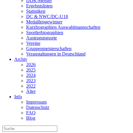
DDR-Meister
Ergebnislisten
Statistiken
DC & NWC/DC-U18
Medaillengewinner
Kurzbographien Auswahlmannschaften
Sportlerbiographien
Austragungsorte
Vereine
Gruppenmeisterschaften
Veranstaltungen in Deutschland
Archiv
2026
2025
2024
2023
2022
Älter
Info
Impressum
Datenschutz
FAQ
Blog