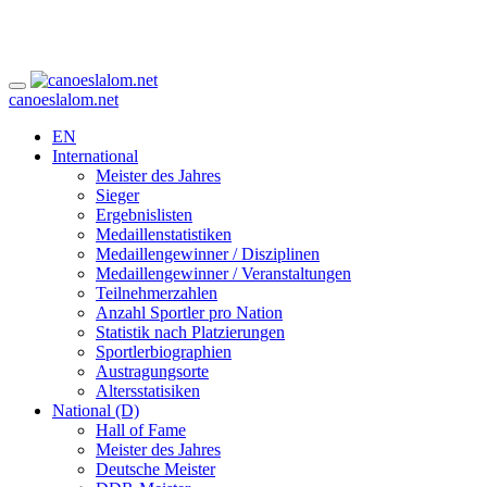
canoeslalom.net
EN
International
Meister des Jahres
Sieger
Ergebnislisten
Medaillenstatistiken
Medaillengewinner / Disziplinen
Medaillengewinner / Veranstaltungen
Teilnehmerzahlen
Anzahl Sportler pro Nation
Statistik nach Platzierungen
Sportlerbiographien
Austragungsorte
Altersstatisiken
National (D)
Hall of Fame
Meister des Jahres
Deutsche Meister