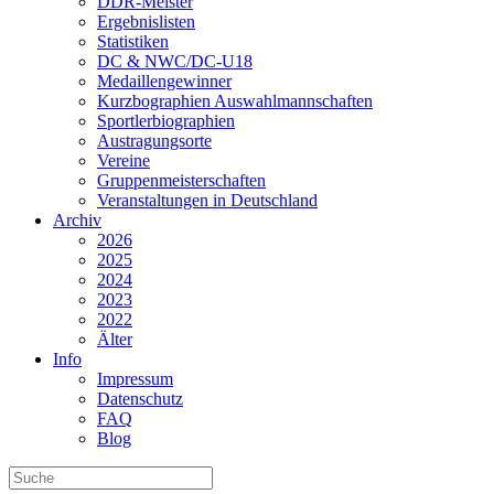
DDR-Meister
Ergebnislisten
Statistiken
DC & NWC/DC-U18
Medaillengewinner
Kurzbographien Auswahlmannschaften
Sportlerbiographien
Austragungsorte
Vereine
Gruppenmeisterschaften
Veranstaltungen in Deutschland
Archiv
2026
2025
2024
2023
2022
Älter
Info
Impressum
Datenschutz
FAQ
Blog