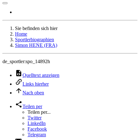
Sie befinden sich hier
Home
Sportlerbiographien
Simon HENE (FRA)
de_sportler:spo_14892h
Quelltext anzeigen
Links hierher
Nach oben
Teilen per
Teilen per...
Twitter
LinkedIn
Facebook
Telegram