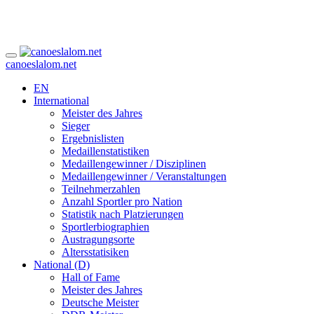
canoeslalom.net
EN
International
Meister des Jahres
Sieger
Ergebnislisten
Medaillenstatistiken
Medaillengewinner / Disziplinen
Medaillengewinner / Veranstaltungen
Teilnehmerzahlen
Anzahl Sportler pro Nation
Statistik nach Platzierungen
Sportlerbiographien
Austragungsorte
Altersstatisiken
National (D)
Hall of Fame
Meister des Jahres
Deutsche Meister