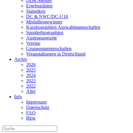
DDR-Meister
Ergebnislisten
Statistiken
DC & NWC/DC-U18
Medaillengewinner
Kurzbographien Auswahlmannschaften
Sportlerbiographien
Austragungsorte
Vereine
Gruppenmeisterschaften
Veranstaltungen in Deutschland
Archiv
2026
2025
2024
2023
2022
Älter
Info
Impressum
Datenschutz
FAQ
Blog