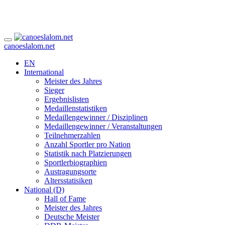
canoeslalom.net
EN
International
Meister des Jahres
Sieger
Ergebnislisten
Medaillenstatistiken
Medaillengewinner / Disziplinen
Medaillengewinner / Veranstaltungen
Teilnehmerzahlen
Anzahl Sportler pro Nation
Statistik nach Platzierungen
Sportlerbiographien
Austragungsorte
Altersstatisiken
National (D)
Hall of Fame
Meister des Jahres
Deutsche Meister