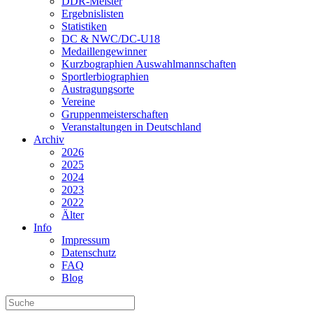
DDR-Meister
Ergebnislisten
Statistiken
DC & NWC/DC-U18
Medaillengewinner
Kurzbographien Auswahlmannschaften
Sportlerbiographien
Austragungsorte
Vereine
Gruppenmeisterschaften
Veranstaltungen in Deutschland
Archiv
2026
2025
2024
2023
2022
Älter
Info
Impressum
Datenschutz
FAQ
Blog