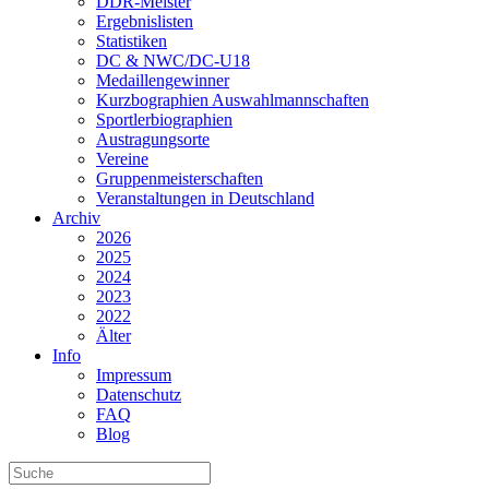
DDR-Meister
Ergebnislisten
Statistiken
DC & NWC/DC-U18
Medaillengewinner
Kurzbographien Auswahlmannschaften
Sportlerbiographien
Austragungsorte
Vereine
Gruppenmeisterschaften
Veranstaltungen in Deutschland
Archiv
2026
2025
2024
2023
2022
Älter
Info
Impressum
Datenschutz
FAQ
Blog