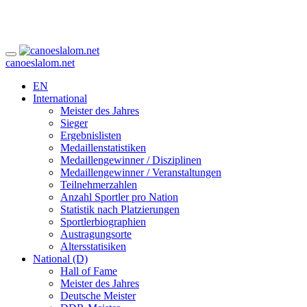
canoeslalom.net
EN
International
Meister des Jahres
Sieger
Ergebnislisten
Medaillenstatistiken
Medaillengewinner / Disziplinen
Medaillengewinner / Veranstaltungen
Teilnehmerzahlen
Anzahl Sportler pro Nation
Statistik nach Platzierungen
Sportlerbiographien
Austragungsorte
Altersstatisiken
National (D)
Hall of Fame
Meister des Jahres
Deutsche Meister