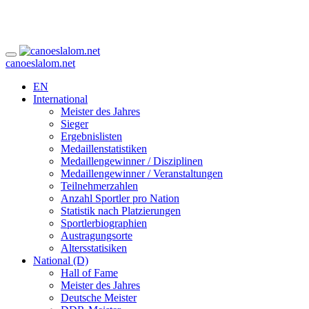
canoeslalom.net
EN
International
Meister des Jahres
Sieger
Ergebnislisten
Medaillenstatistiken
Medaillengewinner / Disziplinen
Medaillengewinner / Veranstaltungen
Teilnehmerzahlen
Anzahl Sportler pro Nation
Statistik nach Platzierungen
Sportlerbiographien
Austragungsorte
Altersstatisiken
National (D)
Hall of Fame
Meister des Jahres
Deutsche Meister