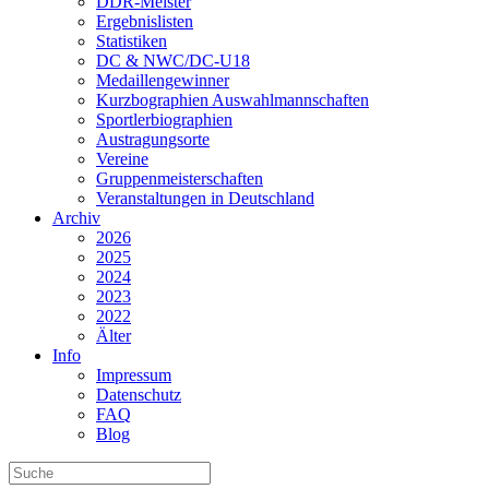
DDR-Meister
Ergebnislisten
Statistiken
DC & NWC/DC-U18
Medaillengewinner
Kurzbographien Auswahlmannschaften
Sportlerbiographien
Austragungsorte
Vereine
Gruppenmeisterschaften
Veranstaltungen in Deutschland
Archiv
2026
2025
2024
2023
2022
Älter
Info
Impressum
Datenschutz
FAQ
Blog