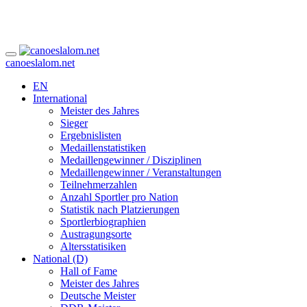
canoeslalom.net
EN
International
Meister des Jahres
Sieger
Ergebnislisten
Medaillenstatistiken
Medaillengewinner / Disziplinen
Medaillengewinner / Veranstaltungen
Teilnehmerzahlen
Anzahl Sportler pro Nation
Statistik nach Platzierungen
Sportlerbiographien
Austragungsorte
Altersstatisiken
National (D)
Hall of Fame
Meister des Jahres
Deutsche Meister