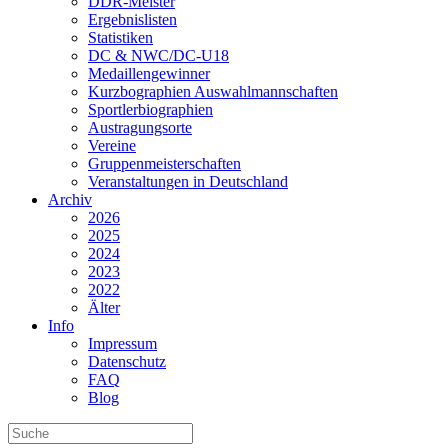
DDR-Meister
Ergebnislisten
Statistiken
DC & NWC/DC-U18
Medaillengewinner
Kurzbographien Auswahlmannschaften
Sportlerbiographien
Austragungsorte
Vereine
Gruppenmeisterschaften
Veranstaltungen in Deutschland
Archiv
2026
2025
2024
2023
2022
Älter
Info
Impressum
Datenschutz
FAQ
Blog