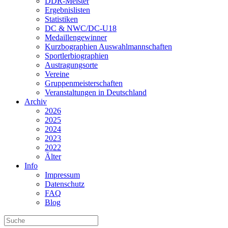
DDR-Meister
Ergebnislisten
Statistiken
DC & NWC/DC-U18
Medaillengewinner
Kurzbographien Auswahlmannschaften
Sportlerbiographien
Austragungsorte
Vereine
Gruppenmeisterschaften
Veranstaltungen in Deutschland
Archiv
2026
2025
2024
2023
2022
Älter
Info
Impressum
Datenschutz
FAQ
Blog