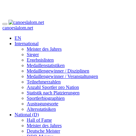
canoeslalom.net
EN
International
Meister des Jahres
Sieger
Ergebnislisten
Medaillenstatistiken
Medaillengewinner / Disziplinen
Medaillengewinner / Veranstaltungen
Teilnehmerzahlen
Anzahl Sportler pro Nation
Statistik nach Platzierungen
Sportlerbiographien
Austragungsorte
Altersstatisiken
National (D)
Hall of Fame
Meister des Jahres
Deutsche Meister