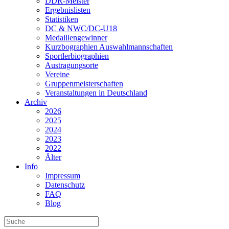
DDR-Meister
Ergebnislisten
Statistiken
DC & NWC/DC-U18
Medaillengewinner
Kurzbographien Auswahlmannschaften
Sportlerbiographien
Austragungsorte
Vereine
Gruppenmeisterschaften
Veranstaltungen in Deutschland
Archiv
2026
2025
2024
2023
2022
Älter
Info
Impressum
Datenschutz
FAQ
Blog