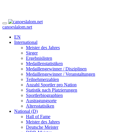
canoeslalom.net
EN
International
Meister des Jahres
Sieger
Ergebnislisten
Medaillenstatistiken
Medaillengewinner / Disziplinen
Medaillengewinner / Veranstaltungen
Teilnehmerzahlen
Anzahl Sportler pro Nation
Statistik nach Platzierungen
Sportlerbiographien
Austragungsorte
Altersstatisiken
National (D)
Hall of Fame
Meister des Jahres
Deutsche Meister