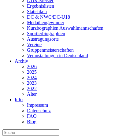
DDR-Meister
Ergebnislisten
Statistiken
DC & NWC/DC-U18
Medaillengewinner
Kurzbographien Auswahlmannschaften
Sportlerbiographien
Austragungsorte
Vereine
Gruppenmeisterschaften
Veranstaltungen in Deutschland
Archiv
2026
2025
2024
2023
2022
Älter
Info
Impressum
Datenschutz
FAQ
Blog