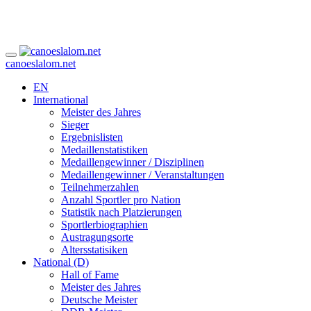
canoeslalom.net
EN
International
Meister des Jahres
Sieger
Ergebnislisten
Medaillenstatistiken
Medaillengewinner / Disziplinen
Medaillengewinner / Veranstaltungen
Teilnehmerzahlen
Anzahl Sportler pro Nation
Statistik nach Platzierungen
Sportlerbiographien
Austragungsorte
Altersstatisiken
National (D)
Hall of Fame
Meister des Jahres
Deutsche Meister