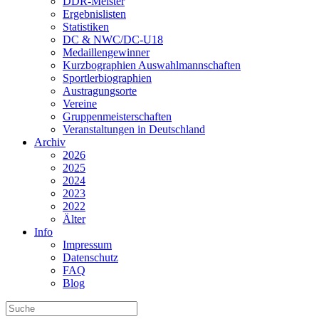
DDR-Meister
Ergebnislisten
Statistiken
DC & NWC/DC-U18
Medaillengewinner
Kurzbographien Auswahlmannschaften
Sportlerbiographien
Austragungsorte
Vereine
Gruppenmeisterschaften
Veranstaltungen in Deutschland
Archiv
2026
2025
2024
2023
2022
Älter
Info
Impressum
Datenschutz
FAQ
Blog