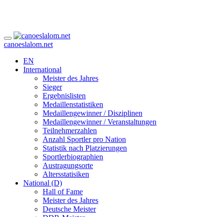
canoeslalom.net
EN
International
Meister des Jahres
Sieger
Ergebnislisten
Medaillenstatistiken
Medaillengewinner / Disziplinen
Medaillengewinner / Veranstaltungen
Teilnehmerzahlen
Anzahl Sportler pro Nation
Statistik nach Platzierungen
Sportlerbiographien
Austragungsorte
Altersstatisiken
National (D)
Hall of Fame
Meister des Jahres
Deutsche Meister