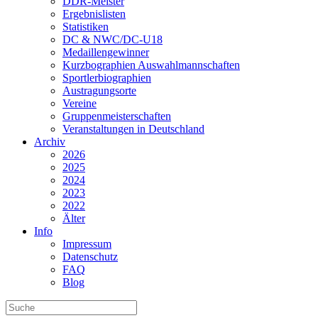
DDR-Meister
Ergebnislisten
Statistiken
DC & NWC/DC-U18
Medaillengewinner
Kurzbographien Auswahlmannschaften
Sportlerbiographien
Austragungsorte
Vereine
Gruppenmeisterschaften
Veranstaltungen in Deutschland
Archiv
2026
2025
2024
2023
2022
Älter
Info
Impressum
Datenschutz
FAQ
Blog