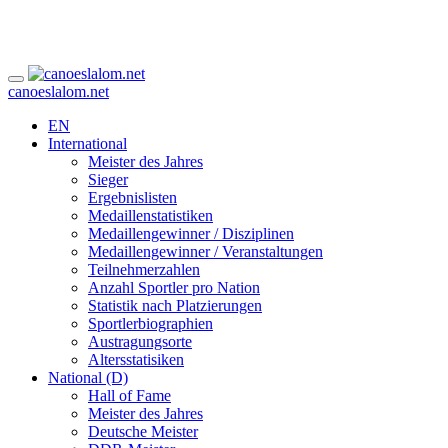
canoeslalom.net
EN
International
Meister des Jahres
Sieger
Ergebnislisten
Medaillenstatistiken
Medaillengewinner / Disziplinen
Medaillengewinner / Veranstaltungen
Teilnehmerzahlen
Anzahl Sportler pro Nation
Statistik nach Platzierungen
Sportlerbiographien
Austragungsorte
Altersstatisiken
National (D)
Hall of Fame
Meister des Jahres
Deutsche Meister