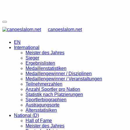
canoeslalom.net
EN
International
Meister des Jahres
Sieger
Ergebnislisten
Medaillenstatistiken
Medaillengewinner / Disziplinen
Medaillengewinner / Veranstaltungen
Teilnehmerzahlen
Anzahl Sportler pro Nation
Statistik nach Platzierungen
Sportlerbiographien
Austragungsorte
Altersstatisiken
National (D)
Hall of Fame
Meister des Jahres