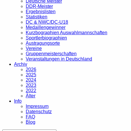
Deutsche Meister
DDR-Meister
Ergebnislisten
Statistiken
DC & NWC/DC-U18
Medaillengewinner
Kurzbographien Auswahlmannschaften
Sportlerbiographien
Austragungsorte
Vereine
Gruppenmeisterschaften
Veranstaltungen in Deutschland
Archiv
2026
2025
2024
2023
2022
Älter
Info
Impressum
Datenschutz
FAQ
Blog