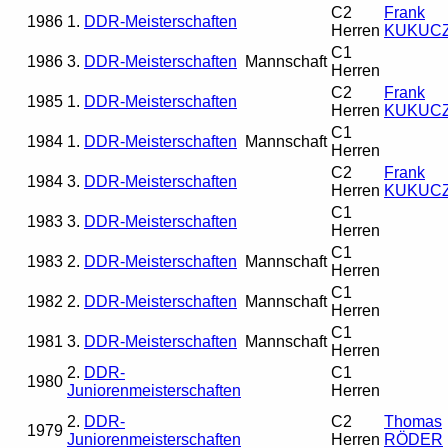
C2
Frank
1986
1.
DDR-Meisterschaften
Herren
KUKUC
C1
1986
3.
DDR-Meisterschaften
Mannschaft
Herren
C2
Frank
1985
1.
DDR-Meisterschaften
Herren
KUKUC
C1
1984
1.
DDR-Meisterschaften
Mannschaft
Herren
C2
Frank
1984
3.
DDR-Meisterschaften
Herren
KUKUC
C1
1983
3.
DDR-Meisterschaften
Herren
C1
1983
2.
DDR-Meisterschaften
Mannschaft
Herren
C1
1982
2.
DDR-Meisterschaften
Mannschaft
Herren
C1
1981
3.
DDR-Meisterschaften
Mannschaft
Herren
2.
DDR-
C1
1980
Juniorenmeisterschaften
Herren
2.
DDR-
C2
Thomas
1979
Juniorenmeisterschaften
Herren
RÖDER