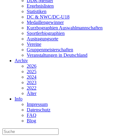
DDR-Meister
Ergebnislisten
Statistiken
DC & NWC/DC-U18
Medaillengewinner
Kurzbographien Auswahlmannschaften
Sportlerbiographien
Austragungsorte
Vereine
Gruppenmeisterschaften
Veranstaltungen in Deutschland
Archiv
2026
2025
2024
2023
2022
Älter
Info
Impressum
Datenschutz
FAQ
Blog