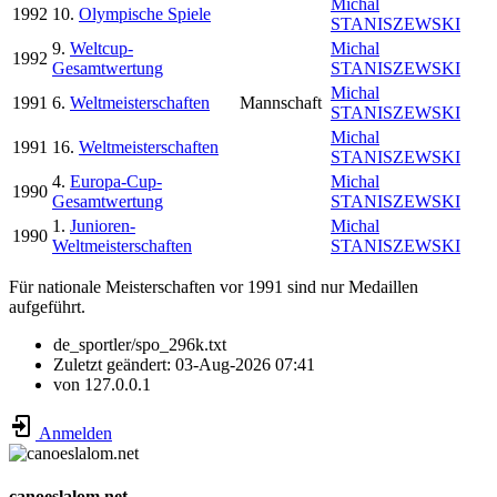
Michal
1992
10.
Olympische Spiele
STANISZEWSKI
9.
Weltcup-
Michal
1992
Gesamtwertung
STANISZEWSKI
Michal
1991
6.
Weltmeisterschaften
Mannschaft
STANISZEWSKI
Michal
1991
16.
Weltmeisterschaften
STANISZEWSKI
4.
Europa-Cup-
Michal
1990
Gesamtwertung
STANISZEWSKI
1.
Junioren-
Michal
1990
Weltmeisterschaften
STANISZEWSKI
Für nationale Meisterschaften vor 1991 sind nur Medaillen
aufgeführt.
de_sportler/spo_296k.txt
Zuletzt geändert:
03-Aug-2026 07:41
von
127.0.0.1
Anmelden
canoeslalom.net