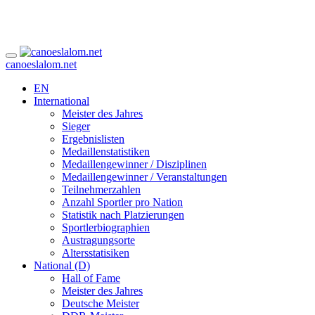
canoeslalom.net
EN
International
Meister des Jahres
Sieger
Ergebnislisten
Medaillenstatistiken
Medaillengewinner / Disziplinen
Medaillengewinner / Veranstaltungen
Teilnehmerzahlen
Anzahl Sportler pro Nation
Statistik nach Platzierungen
Sportlerbiographien
Austragungsorte
Altersstatisiken
National (D)
Hall of Fame
Meister des Jahres
Deutsche Meister