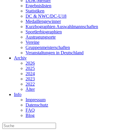
DDR-Meister
Ergebnislisten
Statistiken
DC & NWC/DC-U18
Medaillengewinner
Kurzbographien Auswahlmannschaften
Sportlerbiographien
Austragungsorte
Vereine
Gruppenmeisterschaften
Veranstaltungen in Deutschland
Archiv
2026
2025
2024
2023
2022
Älter
Info
Impressum
Datenschutz
FAQ
Blog