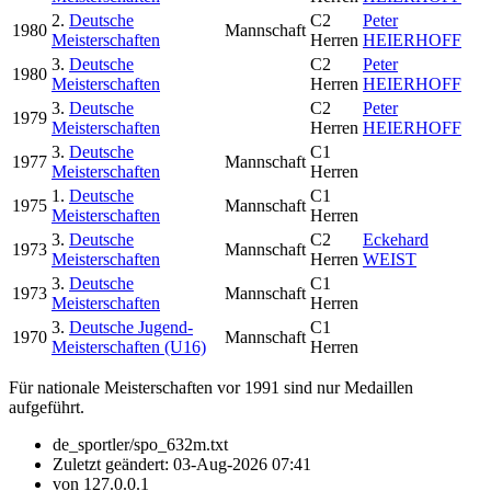
2.
Deutsche
C2
Peter
1980
Mannschaft
Meisterschaften
Herren
HEIERHOFF
3.
Deutsche
C2
Peter
1980
Meisterschaften
Herren
HEIERHOFF
3.
Deutsche
C2
Peter
1979
Meisterschaften
Herren
HEIERHOFF
3.
Deutsche
C1
1977
Mannschaft
Meisterschaften
Herren
1.
Deutsche
C1
1975
Mannschaft
Meisterschaften
Herren
3.
Deutsche
C2
Eckehard
1973
Mannschaft
Meisterschaften
Herren
WEIST
3.
Deutsche
C1
1973
Mannschaft
Meisterschaften
Herren
3.
Deutsche Jugend-
C1
1970
Mannschaft
Meisterschaften (U16)
Herren
Für nationale Meisterschaften vor 1991 sind nur Medaillen
aufgeführt.
de_sportler/spo_632m.txt
Zuletzt geändert:
03-Aug-2026 07:41
von
127.0.0.1