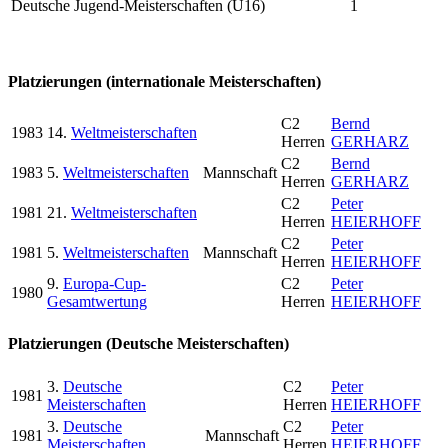
Deutsche Jugend-Meisterschaften (U16)
1
Platzierungen (internationale Meisterschaften)
C2
Bernd
1983
14.
Weltmeisterschaften
Herren
GERHARZ
C2
Bernd
1983
5.
Weltmeisterschaften
Mannschaft
Herren
GERHARZ
C2
Peter
1981
21.
Weltmeisterschaften
Herren
HEIERHOFF
C2
Peter
1981
5.
Weltmeisterschaften
Mannschaft
Herren
HEIERHOFF
9.
Europa-Cup-
C2
Peter
1980
Gesamtwertung
Herren
HEIERHOFF
Platzierungen (Deutsche Meisterschaften)
3.
Deutsche
C2
Peter
1981
Meisterschaften
Herren
HEIERHOFF
3.
Deutsche
C2
Peter
1981
Mannschaft
Meisterschaften
Herren
HEIERHOFF