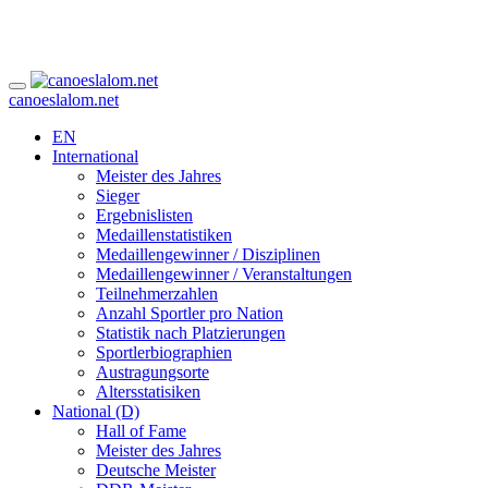
canoeslalom.net
EN
International
Meister des Jahres
Sieger
Ergebnislisten
Medaillenstatistiken
Medaillengewinner / Disziplinen
Medaillengewinner / Veranstaltungen
Teilnehmerzahlen
Anzahl Sportler pro Nation
Statistik nach Platzierungen
Sportlerbiographien
Austragungsorte
Altersstatisiken
National (D)
Hall of Fame
Meister des Jahres
Deutsche Meister