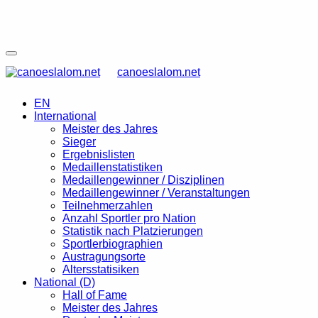
canoeslalom.net
EN
International
Meister des Jahres
Sieger
Ergebnislisten
Medaillenstatistiken
Medaillengewinner / Disziplinen
Medaillengewinner / Veranstaltungen
Teilnehmerzahlen
Anzahl Sportler pro Nation
Statistik nach Platzierungen
Sportlerbiographien
Austragungsorte
Altersstatisiken
National (D)
Hall of Fame
Meister des Jahres