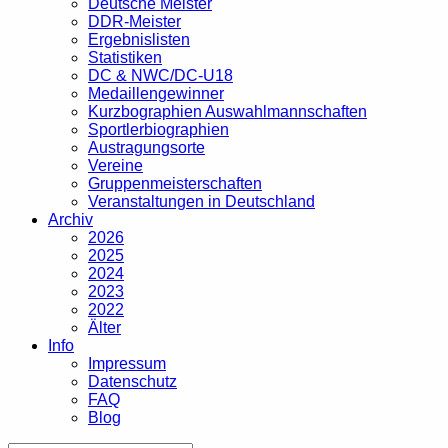
Deutsche Meister
DDR-Meister
Ergebnislisten
Statistiken
DC & NWC/DC-U18
Medaillengewinner
Kurzbographien Auswahlmannschaften
Sportlerbiographien
Austragungsorte
Vereine
Gruppenmeisterschaften
Veranstaltungen in Deutschland
Archiv
2026
2025
2024
2023
2022
Älter
Info
Impressum
Datenschutz
FAQ
Blog