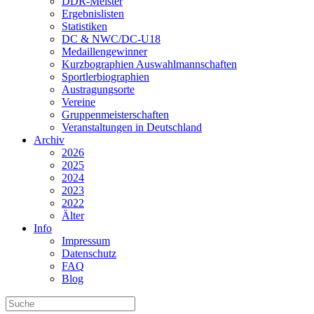
DDR-Meister
Ergebnislisten
Statistiken
DC & NWC/DC-U18
Medaillengewinner
Kurzbographien Auswahlmannschaften
Sportlerbiographien
Austragungsorte
Vereine
Gruppenmeisterschaften
Veranstaltungen in Deutschland
Archiv
2026
2025
2024
2023
2022
Älter
Info
Impressum
Datenschutz
FAQ
Blog