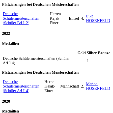
Platzierungen bei Deutschen Meisterschaften
Deutsche
Herren
Eike
Schülermeisterschaften
Kajak-
Einzel
4.
HOSENFELD
(Schüler B/U12)
Einer
2022
Medaillen
Gold
Silber
Bronze
Deutsche Schülermeisterschaften (Schüler
1
A/U14)
Platzierungen bei Deutschen Meisterschaften
Deutsche
Herren
Marlon
Schülermeisterschaften
Kajak-
Mannschaft
2.
HOSENFELD
(Schüler A/U14)
Einer
2020
Medaillen