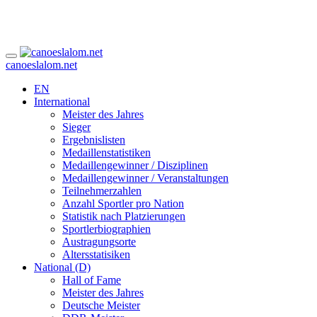
canoeslalom.net
EN
International
Meister des Jahres
Sieger
Ergebnislisten
Medaillenstatistiken
Medaillengewinner / Disziplinen
Medaillengewinner / Veranstaltungen
Teilnehmerzahlen
Anzahl Sportler pro Nation
Statistik nach Platzierungen
Sportlerbiographien
Austragungsorte
Altersstatisiken
National (D)
Hall of Fame
Meister des Jahres
Deutsche Meister