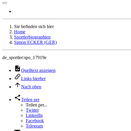
Sie befinden sich hier
Home
Sportlerbiographien
Simon ECKER (GER)
de_sportler:spo_17919e
Quelltext anzeigen
Links hierher
Nach oben
Teilen per
Teilen per...
Twitter
LinkedIn
Facebook
Telegram