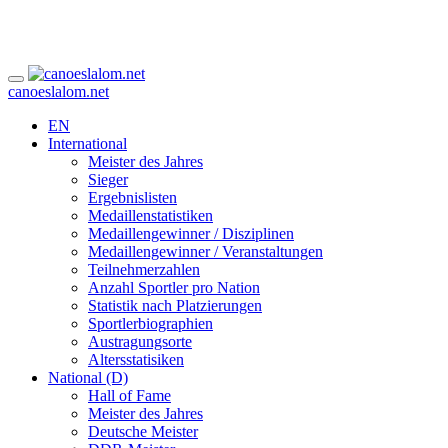
canoeslalom.net
EN
International
Meister des Jahres
Sieger
Ergebnislisten
Medaillenstatistiken
Medaillengewinner / Disziplinen
Medaillengewinner / Veranstaltungen
Teilnehmerzahlen
Anzahl Sportler pro Nation
Statistik nach Platzierungen
Sportlerbiographien
Austragungsorte
Altersstatisiken
National (D)
Hall of Fame
Meister des Jahres
Deutsche Meister