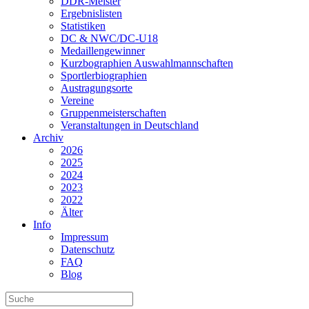
DDR-Meister
Ergebnislisten
Statistiken
DC & NWC/DC-U18
Medaillengewinner
Kurzbographien Auswahlmannschaften
Sportlerbiographien
Austragungsorte
Vereine
Gruppenmeisterschaften
Veranstaltungen in Deutschland
Archiv
2026
2025
2024
2023
2022
Älter
Info
Impressum
Datenschutz
FAQ
Blog