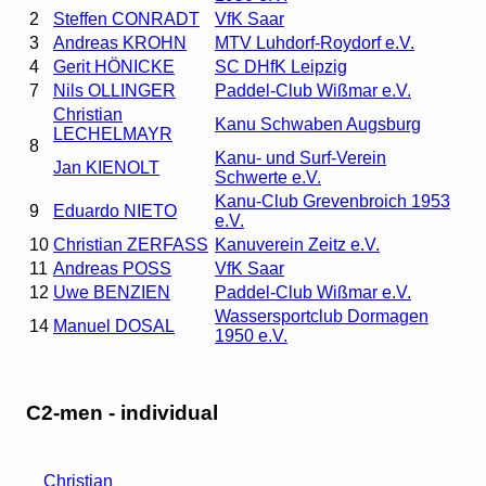
2
Steffen CONRADT
VfK Saar
3
Andreas KROHN
MTV Luhdorf-Roydorf e.V.
4
Gerit HÖNICKE
SC DHfK Leipzig
7
Nils OLLINGER
Paddel-Club Wißmar e.V.
Christian
Kanu Schwaben Augsburg
LECHELMAYR
8
Kanu- und Surf-Verein
Jan KIENOLT
Schwerte e.V.
Kanu-Club Grevenbroich 1953
9
Eduardo NIETO
e.V.
10
Christian ZERFASS
Kanuverein Zeitz e.V.
11
Andreas POSS
VfK Saar
12
Uwe BENZIEN
Paddel-Club Wißmar e.V.
Wassersportclub Dormagen
14
Manuel DOSAL
1950 e.V.
C2-men - individual
Christian