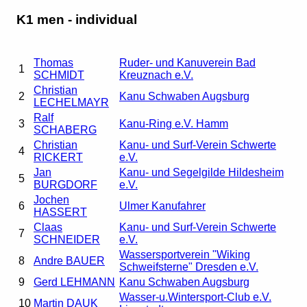
K1 men - individual
Thomas
Ruder- und Kanuverein Bad
1
SCHMIDT
Kreuznach e.V.
Christian
2
Kanu Schwaben Augsburg
LECHELMAYR
Ralf
3
Kanu-Ring e.V. Hamm
SCHABERG
Christian
Kanu- und Surf-Verein Schwerte
4
RICKERT
e.V.
Jan
Kanu- und Segelgilde Hildesheim
5
BURGDORF
e.V.
Jochen
6
Ulmer Kanufahrer
HASSERT
Claas
Kanu- und Surf-Verein Schwerte
7
SCHNEIDER
e.V.
Wassersportverein "Wiking
8
Andre BAUER
Schweifsterne" Dresden e.V.
9
Gerd LEHMANN
Kanu Schwaben Augsburg
Wasser-u.Wintersport-Club e.V.
10
Martin DAUK