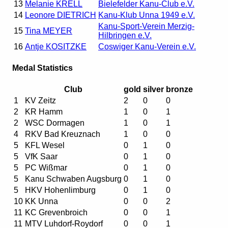
13
Melanie KRELL
Bielefelder Kanu-Club e.V.
14
Leonore DIETRICH
Kanu-Klub Unna 1949 e.V.
Kanu-Sport-Verein Merzig-
15
Tina MEYER
Hilbringen e.V.
16
Antje KOSITZKE
Coswiger Kanu-Verein e.V.
Medal Statistics
Club
gold
silver
bronze
1
KV Zeitz
2
0
0
2
KR Hamm
1
0
1
2
WSC Dormagen
1
0
1
4
RKV Bad Kreuznach
1
0
0
5
KFL Wesel
0
1
0
5
VfK Saar
0
1
0
5
PC Wißmar
0
1
0
5
Kanu Schwaben Augsburg
0
1
0
5
HKV Hohenlimburg
0
1
0
10
KK Unna
0
0
2
11
KC Grevenbroich
0
0
1
11
MTV Luhdorf-Roydorf
0
0
1