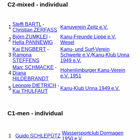
C2-mixed - individual
Steffi BARTL
-
1
Kanuverein Zeitz e.V.
Christian ZERFASS
Björn ZUMKLEI
-
Kanu-Freunde Lippe e.V.
2
Hella PANNEWIG
Wesel
Kai ENGBERT
-
Kanu- und Surf-Verein
3
Ramona
Schwerte e.V.
/
Kanu-Klub Unna
STEFFENS
1949 e.V.
Marc SCHMACKE
-
Hohenlimburger Kanu-Verein
4
Diana
e.V. 1951
HILDEBRANDT
Leonore DIETRICH
-
5
Kanu-Klub Unna 1949 e.V.
Kai THULFAUT
C1-men - individual
Wassersportclub Dormagen
1
Guido SCHLEPÜTZ
1950 e.V.