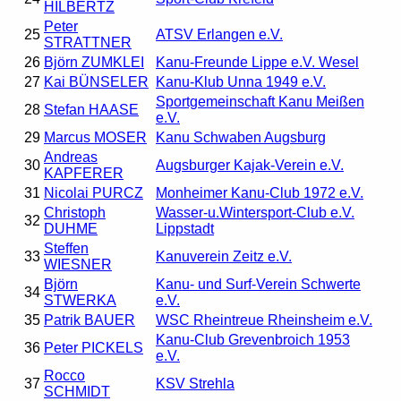
HILBERTZ
Peter
25
ATSV Erlangen e.V.
STRATTNER
26
Björn ZUMKLEI
Kanu-Freunde Lippe e.V. Wesel
27
Kai BÜNSELER
Kanu-Klub Unna 1949 e.V.
Sportgemeinschaft Kanu Meißen
28
Stefan HAASE
e.V.
29
Marcus MOSER
Kanu Schwaben Augsburg
Andreas
30
Augsburger Kajak-Verein e.V.
KAPFERER
31
Nicolai PURCZ
Monheimer Kanu-Club 1972 e.V.
Christoph
Wasser-u.Wintersport-Club e.V.
32
DUHME
Lippstadt
Steffen
33
Kanuverein Zeitz e.V.
WIESNER
Björn
Kanu- und Surf-Verein Schwerte
34
STWERKA
e.V.
35
Patrik BAUER
WSC Rheintreue Rheinsheim e.V.
Kanu-Club Grevenbroich 1953
36
Peter PICKELS
e.V.
Rocco
37
KSV Strehla
SCHMIDT