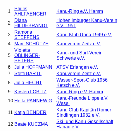
Phillis
1
Kanu-Ring e.V. Hamm
AHLFAENGER
Diana
Hohenlimburger Kanu-Verein
2
HILDEBRANDT
e.V. 1951
Ramona
3
Kanu-Klub Unna 1949 e.V.
STEFFENS
4
Marit SCHÜTZE
Kanuverein Zeitz e.V.
Violetta
Kanu- und Surf-Verein
5
OBLINGER-
Schwerte e.V.
PETERS
6
Julia HOFFMANN
ATSV Erlangen e.V.
7
Steffi BARTL
Kanuverein Zeitz e.V.
Wasser-Sport-Club 1956
8
Julia HECHT
Ketsch e.V.
9
Kirsten LOBITZ
Kanu-Ring e.V. Hamm
Kanu-Freunde Lippe e.V.
10
Hella PANNEWIG
Wesel
Kanu Club Kapitän Romer
11
Katja BENDER
Sindlingen 1932 e.V.
Ski- und Kanu-Gesellschaft
12
Beate KUCZMA
Hanau e.V.