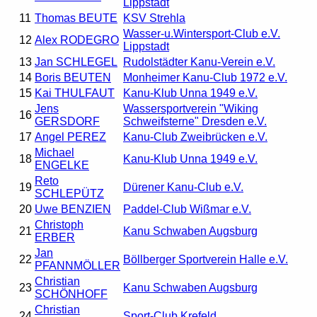
Lippstadt
11
Thomas BEUTE
KSV Strehla
Wasser-u.Wintersport-Club e.V.
12
Alex RODEGRO
Lippstadt
13
Jan SCHLEGEL
Rudolstädter Kanu-Verein e.V.
14
Boris BEUTEN
Monheimer Kanu-Club 1972 e.V.
15
Kai THULFAUT
Kanu-Klub Unna 1949 e.V.
Jens
Wassersportverein "Wiking
16
GERSDORF
Schweifsterne" Dresden e.V.
17
Angel PEREZ
Kanu-Club Zweibrücken e.V.
Michael
18
Kanu-Klub Unna 1949 e.V.
ENGELKE
Reto
19
Dürener Kanu-Club e.V.
SCHLEPÜTZ
20
Uwe BENZIEN
Paddel-Club Wißmar e.V.
Christoph
21
Kanu Schwaben Augsburg
ERBER
Jan
22
Böllberger Sportverein Halle e.V.
PFANNMÖLLER
Christian
23
Kanu Schwaben Augsburg
SCHÖNHOFF
Christian
24
Sport-Club Krefeld