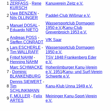
1
ZERFASS
-
Rene
Kanuverein Zeitz e.V.
KURSCH
Uwe BENZIEN
-
2
Paddel-Club Wißmar e.V.
Nils OLLINGER
Wassersportclub Dormagen
Manuel DOSAL
-
3
1950 e.V.
/
Kanu-Club
Eduardo NIETO
Grevenbroich 1953 e.V.
Andreas POSS
-
4
VfK Saar
Steffen CONRADT
Lars ESCHERLE
-
Wassersportclub Dormagen
5
Tim WALLRAFF
1950 e.V.
Fritjof NAHM
-
TSV 1848 Frankenberg Eder
6
Henning NAHM
e.V.
Marc SCHMACKE
Hohenlimburger Kanu-Verein
7
-
Dominic
e.V. 1951
/
Kanu- und Surf-Verein
BLANKENBURG
Schwerte e.V.
Dennis SIEWERT
-
8
Tim
Kanu-Klub Unna 1949 e.V.
SCHLINKMANN
F. MÜLLER
-
Felix
Meininger Kanu-Sport-Verein
9
ARTES
e.V.