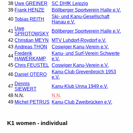
38
Uwe GREINER
SC DHfK Leipzig
39
Frank HENZE
Böllberger Sportverein Halle e.V.
Ski- und Kanu-Gesellschaft
40
Tobias REITH
Hanau e.V.
Uwe
41
Böllberger Sportverein Halle e.V.
SPROTOWSKY
42
Christian MEYN
MTV Luhdorf-Roydorf e.V.
43
Andreas THON
Coswiger Kanu-Verein e.V.
Frederik
Kanu- und Surf-Verein Schwerte
44
HAWERKAMP
e.V.
45
Chris FEUSTEL
Coswiger Kanu-Verein e.V.
Kanu-Club Grevenbroich 1953
46
Daniel OTERO
e.V.
Dennis
47
Kanu-Klub Unna 1949 e.V.
SIEWERT
48
N.N.
N.N.
49
Michel PETRUS
Kanu-Club Zweibrücken e.V.
K1 women - individual