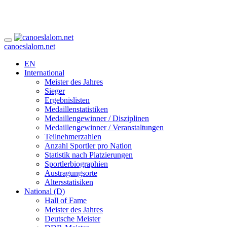
canoeslalom.net
EN
International
Meister des Jahres
Sieger
Ergebnislisten
Medaillenstatistiken
Medaillengewinner / Disziplinen
Medaillengewinner / Veranstaltungen
Teilnehmerzahlen
Anzahl Sportler pro Nation
Statistik nach Platzierungen
Sportlerbiographien
Austragungsorte
Altersstatisiken
National (D)
Hall of Fame
Meister des Jahres
Deutsche Meister