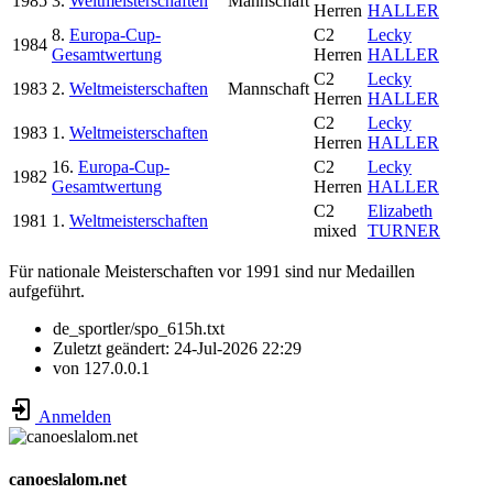
1985
3.
Weltmeisterschaften
Mannschaft
Herren
HALLER
8.
Europa-Cup-
C2
Lecky
1984
Gesamtwertung
Herren
HALLER
C2
Lecky
1983
2.
Weltmeisterschaften
Mannschaft
Herren
HALLER
C2
Lecky
1983
1.
Weltmeisterschaften
Herren
HALLER
16.
Europa-Cup-
C2
Lecky
1982
Gesamtwertung
Herren
HALLER
C2
Elizabeth
1981
1.
Weltmeisterschaften
mixed
TURNER
Für nationale Meisterschaften vor 1991 sind nur Medaillen
aufgeführt.
de_sportler/spo_615h.txt
Zuletzt geändert:
24-Jul-2026 22:29
von
127.0.0.1
Anmelden
canoeslalom.net