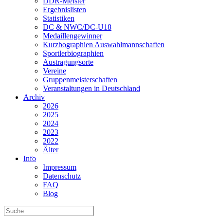
DDR-Meister
Ergebnislisten
Statistiken
DC & NWC/DC-U18
Medaillengewinner
Kurzbographien Auswahlmannschaften
Sportlerbiographien
Austragungsorte
Vereine
Gruppenmeisterschaften
Veranstaltungen in Deutschland
Archiv
2026
2025
2024
2023
2022
Älter
Info
Impressum
Datenschutz
FAQ
Blog