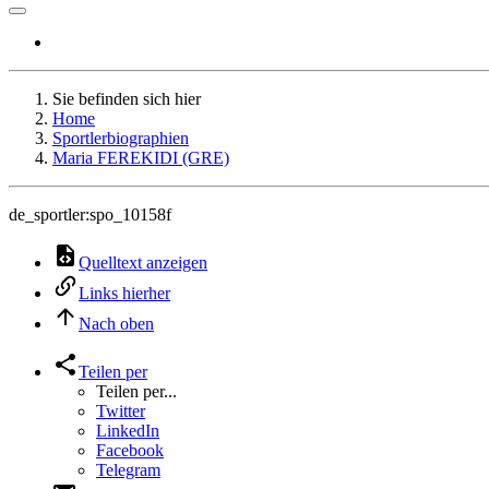
Sie befinden sich hier
Home
Sportlerbiographien
Maria FEREKIDI (GRE)
de_sportler:spo_10158f
Quelltext anzeigen
Links hierher
Nach oben
Teilen per
Teilen per...
Twitter
LinkedIn
Facebook
Telegram