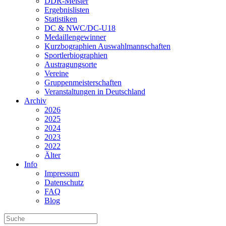
DDR-Meister
Ergebnislisten
Statistiken
DC & NWC/DC-U18
Medaillengewinner
Kurzbographien Auswahlmannschaften
Sportlerbiographien
Austragungsorte
Vereine
Gruppenmeisterschaften
Veranstaltungen in Deutschland
Archiv
2026
2025
2024
2023
2022
Älter
Info
Impressum
Datenschutz
FAQ
Blog