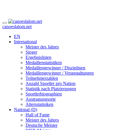
canoeslalom.net
EN
International
Meister des Jahres
Sieger
Ergebnislisten
Medaillenstatistiken
Medaillengewinner / Disziplinen
Medaillengewinner / Veranstaltungen
Teilnehmerzahlen
Anzahl Sportler pro Nation
Statistik nach Platzierungen
Sportlerbiographien
Austragungsorte
Altersstatisiken
National (D)
Hall of Fame
Meister des Jahres
Deutsche Meister