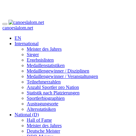
canoeslalom.net
EN
International
Meister des Jahres
Sieger
Ergebnislisten
Medaillenstatistiken
Medaillengewinner / Disziplinen
Medaillengewinner / Veranstaltungen
Teilnehmerzahlen
Anzahl Sportler pro Nation
Statistik nach Platzierungen
Sportlerbiographien
Austragungsorte
Altersstatisiken
National (D)
Hall of Fame
Meister des Jahres
Deutsche Meister