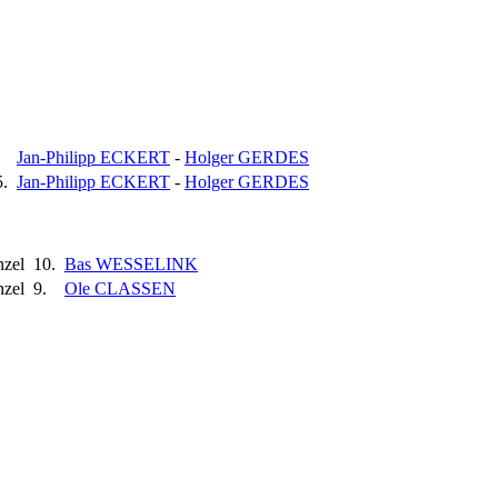
Jan-Philipp ECKERT
-
Holger GERDES
5.
Jan-Philipp ECKERT
-
Holger GERDES
nzel
10.
Bas WESSELINK
nzel
9.
Ole CLASSEN