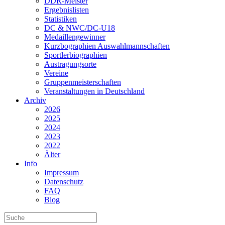
DDR-Meister
Ergebnislisten
Statistiken
DC & NWC/DC-U18
Medaillengewinner
Kurzbographien Auswahlmannschaften
Sportlerbiographien
Austragungsorte
Vereine
Gruppenmeisterschaften
Veranstaltungen in Deutschland
Archiv
2026
2025
2024
2023
2022
Älter
Info
Impressum
Datenschutz
FAQ
Blog