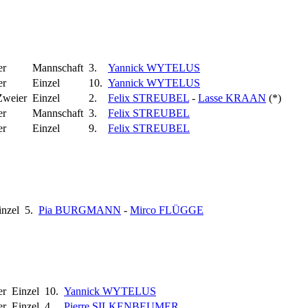
er
Mannschaft
3.
Yannick WYTELUS
er
Einzel
10.
Yannick WYTELUS
Zweier
Einzel
2.
Felix STREUBEL
-
Lasse KRAAN
(*)
er
Mannschaft
3.
Felix STREUBEL
er
Einzel
9.
Felix STREUBEL
inzel
5.
Pia BURGMANN
-
Mirco FLÜGGE
er
Einzel
10.
Yannick WYTELUS
er
Einzel
4.
Pierre SILKENBEUMER