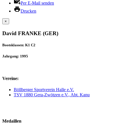
Per E-Mail senden
Drucken
×
David FRANKE (GER)
Bootsklassen: K1 C2
Jahrgang: 1995
Vereine:
Böllberger Sportverein Halle e.V.
TSV 1880 Gera-Zwötzen e.V., Abt. Kanu
Medaillen