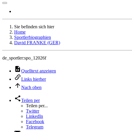
Sie befinden sich hier
Home
Sportlerbiographien
David FRANKE (GER)
de_sportler:spo_12026f
Quelltext anzeigen
Links hierher
Nach oben
Teilen per
Teilen per...
Twitter
LinkedIn
Facebook
Telegram