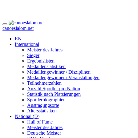
canoeslalom.net
EN
International
Meister des Jahres
Sieger
Ergebnislisten
Medaillenstatistiken
Medaillengewinner / Disziplinen
Medaillengewinner / Veranstaltungen
Teilnehmerzahlen
Anzahl Sportler pro Nation
Statistik nach Platzierungen
Sportlerbiographien
Austragungsorte
Altersstatisiken
National (D)
Hall of Fame
Meister des Jahres
Deutsche Meister