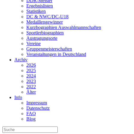
DDR-Meister
Ergebnislisten
Statistiken
DC & NWC/DC-U18
Medaillengewinner
Kurzbographien Auswahlmannschaften
Sportlerbiographien
Austragungsorte
Vereine
Gruppenmeisterschaften
Veranstaltungen in Deutschland
Archiv
2026
2025
2024
2023
2022
Älter
Info
Impressum
Datenschutz
FAQ
Blog