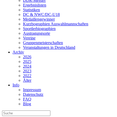
DDR-Meister
Ergebnislisten
Statistiken
DC & NWC/DC-U18
Medaillengewinner
Kurzbographien Auswahlmannschaften
Sportlerbiographien
Austragungsorte
Vereine
Gruppenmeisterschaften
Veranstaltungen in Deutschland
Archiv
2026
2025
2024
2023
2022
Älter
Info
Impressum
Datenschutz
FAQ
Blog