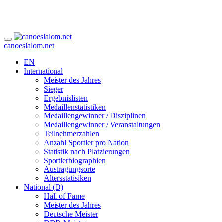
canoeslalom.net
EN
International
Meister des Jahres
Sieger
Ergebnislisten
Medaillenstatistiken
Medaillengewinner / Disziplinen
Medaillengewinner / Veranstaltungen
Teilnehmerzahlen
Anzahl Sportler pro Nation
Statistik nach Platzierungen
Sportlerbiographien
Austragungsorte
Altersstatisiken
National (D)
Hall of Fame
Meister des Jahres
Deutsche Meister