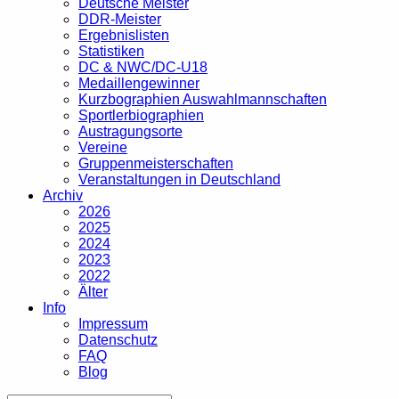
Deutsche Meister
DDR-Meister
Ergebnislisten
Statistiken
DC & NWC/DC-U18
Medaillengewinner
Kurzbographien Auswahlmannschaften
Sportlerbiographien
Austragungsorte
Vereine
Gruppenmeisterschaften
Veranstaltungen in Deutschland
Archiv
2026
2025
2024
2023
2022
Älter
Info
Impressum
Datenschutz
FAQ
Blog