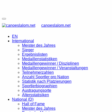
canoeslalom.net
EN
International
Meister des Jahres
Sieger
Ergebnislisten
Medaillenstatistiken
Medaillengewinner / Disziplinen
Medaillengewinner / Veranstaltungen
Teilnehmerzahlen
Anzahl Sportler pro Nation
Statistik nach Platzierungen
Sportlerbiographien
Austragungsorte
Altersstatisiken
National (D)
Hall of Fame
Meister des Jahres