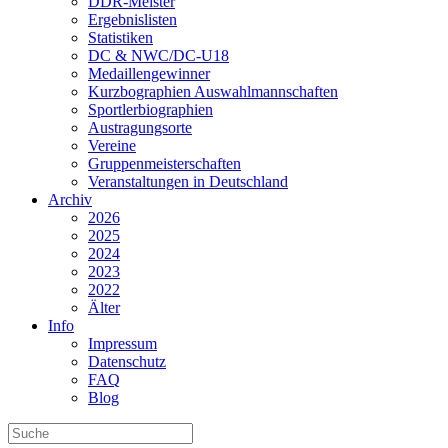
DDR-Meister
Ergebnislisten
Statistiken
DC & NWC/DC-U18
Medaillengewinner
Kurzbographien Auswahlmannschaften
Sportlerbiographien
Austragungsorte
Vereine
Gruppenmeisterschaften
Veranstaltungen in Deutschland
Archiv
2026
2025
2024
2023
2022
Älter
Info
Impressum
Datenschutz
FAQ
Blog