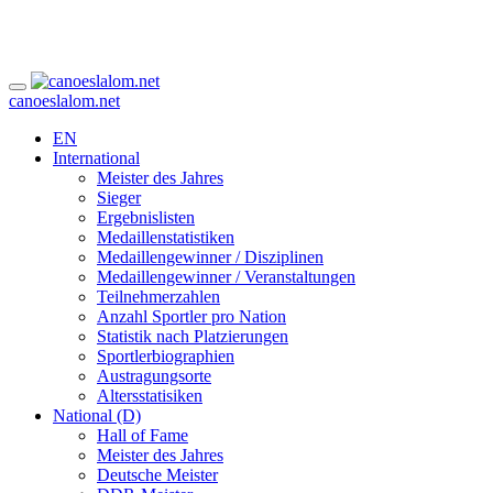
canoeslalom.net
EN
International
Meister des Jahres
Sieger
Ergebnislisten
Medaillenstatistiken
Medaillengewinner / Disziplinen
Medaillengewinner / Veranstaltungen
Teilnehmerzahlen
Anzahl Sportler pro Nation
Statistik nach Platzierungen
Sportlerbiographien
Austragungsorte
Altersstatisiken
National (D)
Hall of Fame
Meister des Jahres
Deutsche Meister