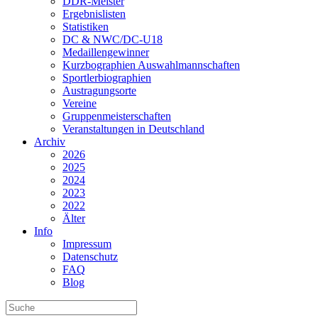
DDR-Meister
Ergebnislisten
Statistiken
DC & NWC/DC-U18
Medaillengewinner
Kurzbographien Auswahlmannschaften
Sportlerbiographien
Austragungsorte
Vereine
Gruppenmeisterschaften
Veranstaltungen in Deutschland
Archiv
2026
2025
2024
2023
2022
Älter
Info
Impressum
Datenschutz
FAQ
Blog