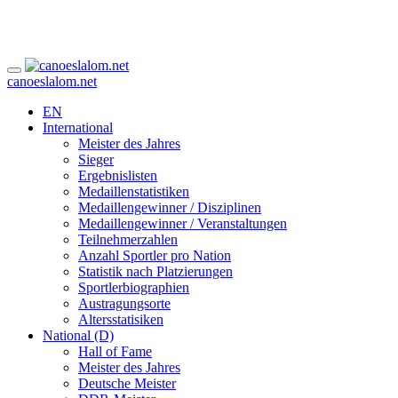
canoeslalom.net
EN
International
Meister des Jahres
Sieger
Ergebnislisten
Medaillenstatistiken
Medaillengewinner / Disziplinen
Medaillengewinner / Veranstaltungen
Teilnehmerzahlen
Anzahl Sportler pro Nation
Statistik nach Platzierungen
Sportlerbiographien
Austragungsorte
Altersstatisiken
National (D)
Hall of Fame
Meister des Jahres
Deutsche Meister