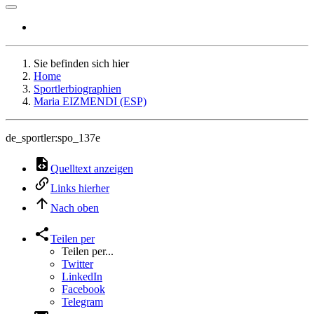
Sie befinden sich hier
Home
Sportlerbiographien
Maria EIZMENDI (ESP)
de_sportler:spo_137e
Quelltext anzeigen
Links hierher
Nach oben
Teilen per
Teilen per...
Twitter
LinkedIn
Facebook
Telegram