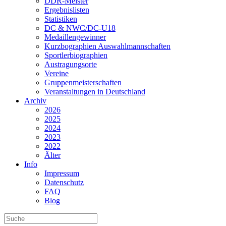
DDR-Meister
Ergebnislisten
Statistiken
DC & NWC/DC-U18
Medaillengewinner
Kurzbographien Auswahlmannschaften
Sportlerbiographien
Austragungsorte
Vereine
Gruppenmeisterschaften
Veranstaltungen in Deutschland
Archiv
2026
2025
2024
2023
2022
Älter
Info
Impressum
Datenschutz
FAQ
Blog