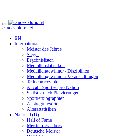
canoeslalom.net
EN
International
Meister des Jahres
Sieger
Ergebnislisten
Medaillenstatistiken
Medaillengewinner / Disziplinen
Medaillengewinner / Veranstaltungen
Teilnehmerzahlen
Anzahl Sportler pro Nation
Statistik nach Platzierungen
Sportlerbiographien
Austragungsorte
Altersstatisiken
National (D)
Hall of Fame
Meister des Jahres
Deutsche Meister