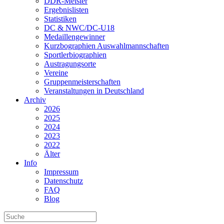
DDR-Meister
Ergebnislisten
Statistiken
DC & NWC/DC-U18
Medaillengewinner
Kurzbographien Auswahlmannschaften
Sportlerbiographien
Austragungsorte
Vereine
Gruppenmeisterschaften
Veranstaltungen in Deutschland
Archiv
2026
2025
2024
2023
2022
Älter
Info
Impressum
Datenschutz
FAQ
Blog