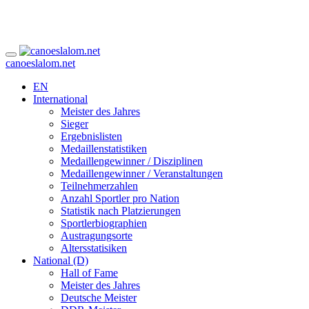
canoeslalom.net
EN
International
Meister des Jahres
Sieger
Ergebnislisten
Medaillenstatistiken
Medaillengewinner / Disziplinen
Medaillengewinner / Veranstaltungen
Teilnehmerzahlen
Anzahl Sportler pro Nation
Statistik nach Platzierungen
Sportlerbiographien
Austragungsorte
Altersstatisiken
National (D)
Hall of Fame
Meister des Jahres
Deutsche Meister