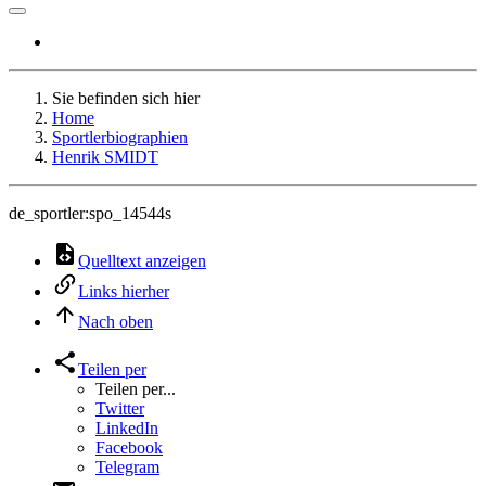
Sie befinden sich hier
Home
Sportlerbiographien
Henrik SMIDT
de_sportler:spo_14544s
Quelltext anzeigen
Links hierher
Nach oben
Teilen per
Teilen per...
Twitter
LinkedIn
Facebook
Telegram