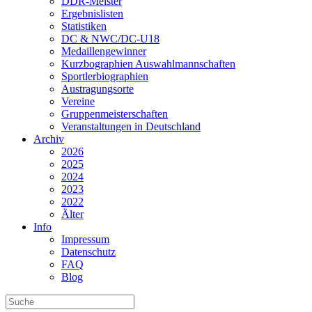
DDR-Meister
Ergebnislisten
Statistiken
DC & NWC/DC-U18
Medaillengewinner
Kurzbographien Auswahlmannschaften
Sportlerbiographien
Austragungsorte
Vereine
Gruppenmeisterschaften
Veranstaltungen in Deutschland
Archiv
2026
2025
2024
2023
2022
Älter
Info
Impressum
Datenschutz
FAQ
Blog