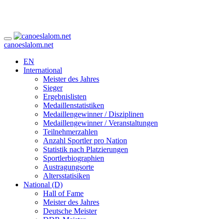
canoeslalom.net
EN
International
Meister des Jahres
Sieger
Ergebnislisten
Medaillenstatistiken
Medaillengewinner / Disziplinen
Medaillengewinner / Veranstaltungen
Teilnehmerzahlen
Anzahl Sportler pro Nation
Statistik nach Platzierungen
Sportlerbiographien
Austragungsorte
Altersstatisiken
National (D)
Hall of Fame
Meister des Jahres
Deutsche Meister