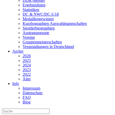
DDR-Meister
Ergebnislisten
Statistiken
DC & NWC/DC-U18
Medaillengewinner
Kurzbographien Auswahlmannschaften
Sportlerbiographien
Austragungsorte
Vereine
Gruppenmeisterschaften
Veranstaltungen in Deutschland
Archiv
2026
2025
2024
2023
2022
Älter
Info
Impressum
Datenschutz
FAQ
Blog