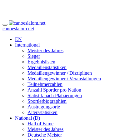
canoeslalom.net
EN
International
Meister des Jahres
Sieger
Ergebnislisten
Medaillenstatistiken
Medaillengewinner / Disziplinen
Medaillengewinner / Veranstaltungen
Teilnehmerzahlen
Anzahl Sportler pro Nation
Statistik nach Platzierungen
Sportlerbiographien
Austragungsorte
Altersstatisiken
National (D)
Hall of Fame
Meister des Jahres
Deutsche Meister