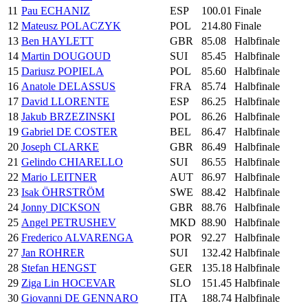
11
Pau ECHANIZ
ESP
100.01
Finale
12
Mateusz POLACZYK
POL
214.80
Finale
13
Ben HAYLETT
GBR
85.08
Halbfinale
14
Martin DOUGOUD
SUI
85.45
Halbfinale
15
Dariusz POPIELA
POL
85.60
Halbfinale
16
Anatole DELASSUS
FRA
85.74
Halbfinale
17
David LLORENTE
ESP
86.25
Halbfinale
18
Jakub BRZEZINSKI
POL
86.26
Halbfinale
19
Gabriel DE COSTER
BEL
86.47
Halbfinale
20
Joseph CLARKE
GBR
86.49
Halbfinale
21
Gelindo CHIARELLO
SUI
86.55
Halbfinale
22
Mario LEITNER
AUT
86.97
Halbfinale
23
Isak ÖHRSTRÖM
SWE
88.42
Halbfinale
24
Jonny DICKSON
GBR
88.76
Halbfinale
25
Angel PETRUSHEV
MKD
88.90
Halbfinale
26
Frederico ALVARENGA
POR
92.27
Halbfinale
27
Jan ROHRER
SUI
132.42
Halbfinale
28
Stefan HENGST
GER
135.18
Halbfinale
29
Ziga Lin HOCEVAR
SLO
151.45
Halbfinale
30
Giovanni DE GENNARO
ITA
188.74
Halbfinale