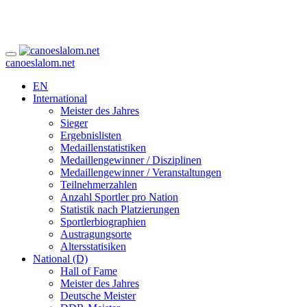
canoeslalom.net
EN
International
Meister des Jahres
Sieger
Ergebnislisten
Medaillenstatistiken
Medaillengewinner / Disziplinen
Medaillengewinner / Veranstaltungen
Teilnehmerzahlen
Anzahl Sportler pro Nation
Statistik nach Platzierungen
Sportlerbiographien
Austragungsorte
Altersstatisiken
National (D)
Hall of Fame
Meister des Jahres
Deutsche Meister