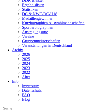
DDR-Meister
Ergebnislisten
Statistiken
DC & NWC/DC-U18
Medaillengewinner
Kurzbographien Auswahlmannschaften
Sportlerbiographien
Austragungsorte
Vereine
Gruppenmeisterschaften
Veranstaltungen in Deutschland
Archiv
2026
2025
2024
2023
2022
Älter
Info
Impressum
Datenschutz
FAQ
Blog