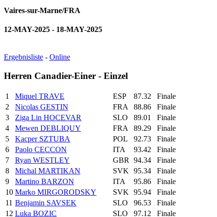
Vaires-sur-Marne/FRA
12-MAY-2025 - 18-MAY-2025
Ergebnisliste
-
Online
Herren Canadier-Einer - Einzel
1
Miquel TRAVE
ESP
87.32
Finale
2
Nicolas GESTIN
FRA
88.86
Finale
3
Ziga Lin HOCEVAR
SLO
89.01
Finale
4
Mewen DEBLIQUY
FRA
89.29
Finale
5
Kacper SZTUBA
POL
92.73
Finale
6
Paolo CECCON
ITA
93.42
Finale
7
Ryan WESTLEY
GBR
94.34
Finale
8
Michal MARTIKAN
SVK
95.34
Finale
9
Martino BARZON
ITA
95.86
Finale
10
Marko MIRGORODSKY
SVK
95.94
Finale
11
Benjamin SAVSEK
SLO
96.53
Finale
12
Luka BOZIC
SLO
97.12
Finale