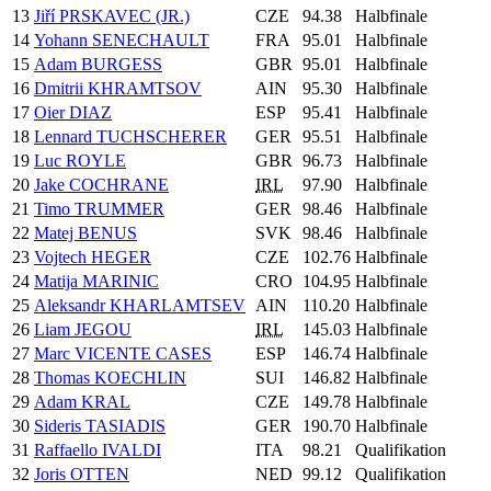
13
Jiří PRSKAVEC (JR.)
CZE
94.38
Halbfinale
14
Yohann SENECHAULT
FRA
95.01
Halbfinale
15
Adam BURGESS
GBR
95.01
Halbfinale
16
Dmitrii KHRAMTSOV
AIN
95.30
Halbfinale
17
Oier DIAZ
ESP
95.41
Halbfinale
18
Lennard TUCHSCHERER
GER
95.51
Halbfinale
19
Luc ROYLE
GBR
96.73
Halbfinale
20
Jake COCHRANE
IRL
97.90
Halbfinale
21
Timo TRUMMER
GER
98.46
Halbfinale
22
Matej BENUS
SVK
98.46
Halbfinale
23
Vojtech HEGER
CZE
102.76
Halbfinale
24
Matija MARINIC
CRO
104.95
Halbfinale
25
Aleksandr KHARLAMTSEV
AIN
110.20
Halbfinale
26
Liam JEGOU
IRL
145.03
Halbfinale
27
Marc VICENTE CASES
ESP
146.74
Halbfinale
28
Thomas KOECHLIN
SUI
146.82
Halbfinale
29
Adam KRAL
CZE
149.78
Halbfinale
30
Sideris TASIADIS
GER
190.70
Halbfinale
31
Raffaello IVALDI
ITA
98.21
Qualifikation
32
Joris OTTEN
NED
99.12
Qualifikation