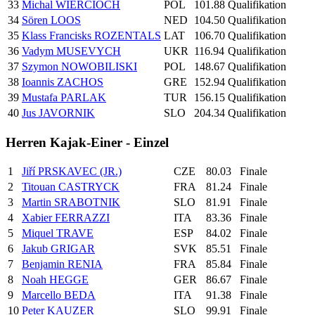
33
Michal WIERCIOCH
POL
101.88
Qualifikation
34
Sören LOOS
NED
104.50
Qualifikation
35
Klass Francisks ROZENTALS
LAT
106.70
Qualifikation
36
Vadym MUSEVYCH
UKR
116.94
Qualifikation
37
Szymon NOWOBILISKI
POL
148.67
Qualifikation
38
Ioannis ZACHOS
GRE
152.94
Qualifikation
39
Mustafa PARLAK
TUR
156.15
Qualifikation
40
Jus JAVORNIK
SLO
204.34
Qualifikation
Herren Kajak-Einer - Einzel
1
Jiří PRSKAVEC (JR.)
CZE
80.03
Finale
2
Titouan CASTRYCK
FRA
81.24
Finale
3
Martin SRABOTNIK
SLO
81.91
Finale
4
Xabier FERRAZZI
ITA
83.36
Finale
5
Miquel TRAVE
ESP
84.02
Finale
6
Jakub GRIGAR
SVK
85.51
Finale
7
Benjamin RENIA
FRA
85.84
Finale
8
Noah HEGGE
GER
86.67
Finale
9
Marcello BEDA
ITA
91.38
Finale
10
Peter KAUZER
SLO
99.91
Finale